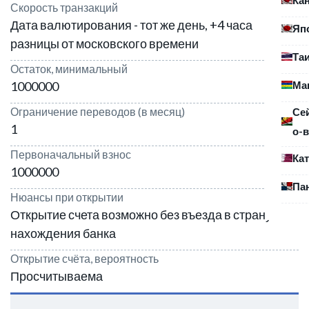
Скорость транзакций
Дата валютирования - тот же день, +4 часа
Яп
разницы от московского времени
Та
Остаток, минимальный
Ма
1000000
Ограничение переводов (в месяц)
Се
1
о-в
Первоначальный взнос
Ка
1000000
Па
Нюансы при открытии
Открытие счета возможно без въезда в страну
нахождения банка
Открытие счёта, вероятность
Просчитываема