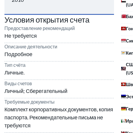
(U
Ба
Условия открытия счета
Предоставление рекомендаций
Го
Не требуется
Си
Описание деятельности
Ки
Подробное
С
Тип счёта
Личные.
(US
Виды счетов
Шв
Личный; Сберегательный
Эс
Требуемые документы
Ге
Комплект корпоративных документов, копия
паспорта. Рекомендательные письма не
Ир
требуются
Ка