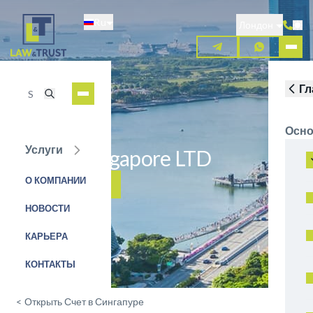
Перейти
Ru
к
Лондон
основному
содержанию
Гл
Осно
Услуги
Bank of Singapore LTD
О КОМПАНИИ
ЗАЯВКА НА УСЛУГУ
НОВОСТИ
КАРЬЕРА
КОНТАКТЫ
<
Открыть Счет в Сингапуре