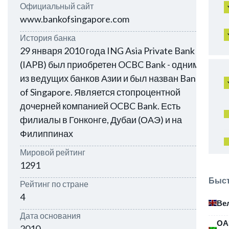
Официальный сайт
www.bankofsingapore.com
История банка
29 января 2010 года ING Asia Private Bank
(IAPB) был приобретен OCBC Bank - одним
из ведущих банков Азии и был назван Bank
of Singapore. Является стопроцентной
дочерней компанией OCBC Bank. Есть
филиалы в Гонконге, Дубаи (ОАЭ) и на
Филиппинах
Мировой рейтинг
1291
Быст
Рейтинг по стране
4
Ве
Дата основания
ОА
2010