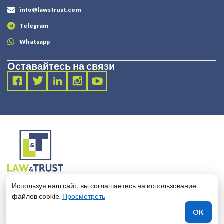
info@lawstrust.com
Telegram
Whatsapp
Оставайтесь на связи
2003 - 2025 LANDT LEGAL LLP
Используя наш сайт, вы соглашаетесь на использование
124 City Road, London, United Kingdom, EC1V 2NX
файлов cookie.
Просмотреть
КАКОЙ БАНК ВЫБРАТЬ?
OK