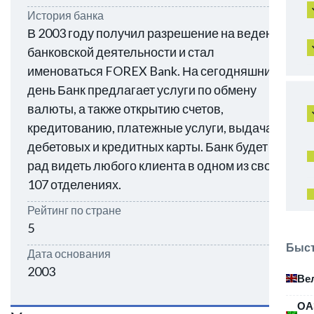
История банка
В 2003 году получил разрешение на ведение
банковской деятельности и стал
именоваться FOREX Bank. На сегодняшний
день Банк предлагает услуги по обмену
валюты, а также открытию счетов,
кредитованию, платежные услуги, выдача
дебетовых и кредитных карты. Банк будет
рад видеть любого клиента в одном из своих
107 отделениях.
Рейтинг по стране
5
Быст
Дата основания
2003
Ве
ОА