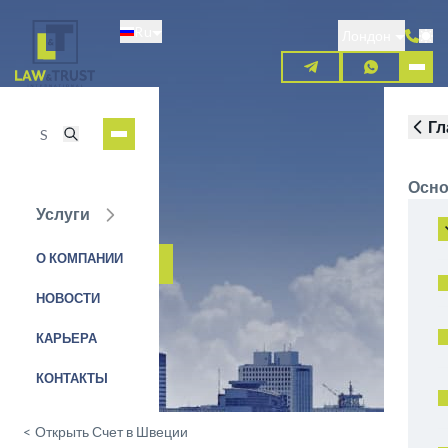
Перейти
Ru
к
Лондон
основному
содержанию
Гл
Осно
Услуги
Forex Bank
О КОМПАНИИ
ЗАЯВКА НА УСЛУГУ
НОВОСТИ
КАРЬЕРА
КОНТАКТЫ
<
Открыть Счет в Швеции