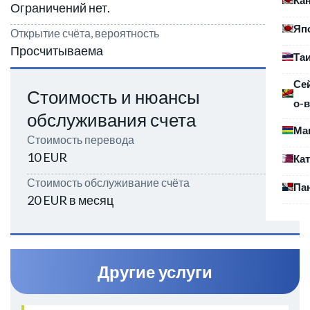
Ограничений нет.
Яп
Открытие счёта, вероятность
Просчитываема
Та
Се
Стоимость и нюансы
о-в
обслуживания счета
Ма
Стоимость перевода
10 EUR
Ка
Стоимость обслуживание счёта
Па
20 EUR в месяц
Другие услуги