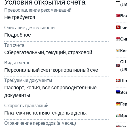
Условия открытия счета
(U
Предоставление рекомендаций
Ба
Не требуется
Го
Описание деятельности
Подробное
Си
Тип счёта
Ки
Сберегательный, текущий, страховой
С
Виды счетов
Персональный счет; корпоративный счет
(US
Требуемые документы
Шв
Паспорт; копия; все сопроводительные
Эс
документы
Ге
Скорость транзакций
Платежи исполняются день в день.
Ир
Ограничение переводов (в месяц)
Ка