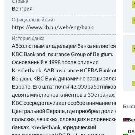
Страна
Венгрия
Официальный сайт
https://www.kh.hu/web/eng/bank
История банка
Абсолютным владельцем банка является
KBC Bank and Insurance Group of Belgium.
Основанный в 1998 после слияния
Kredietbank, AAB Insurance и CERA Bank of
Belgium, KBC Bank динамично расширялся в
Европе. Его штат почти 43,000 работников,
девять миллионов клиентов в 30 странах.
KBC сосредотачивает особое внимание на
Быст
Центральной Европе, где приобрел доли в
польских, чешских, словацких и словенских
Ве
банках. Kredietbank, юридический
ОА