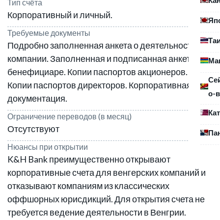
Тип счёта
Корпоративный и личный.
Яп
Требуемые документы
Та
Подробно заполненная анкета о деятельности
компании. Заполненная и подписанная анкета о
Ма
бенефициаре. Копии паспортов акционеров.
Се
Копии паспортов директоров. Корпоративная
о-в
документация.
Ка
Ограничение переводов (в месяц)
Отсутствуют
Па
Нюансы при открытии
K&H Bank преимущественно открывают
корпоративные счета для венгерских компаний и
отказывают компаниям из классических
оффшорных юрисдикций. Для открытия счета не
требуется ведение деятельности в Венгрии.