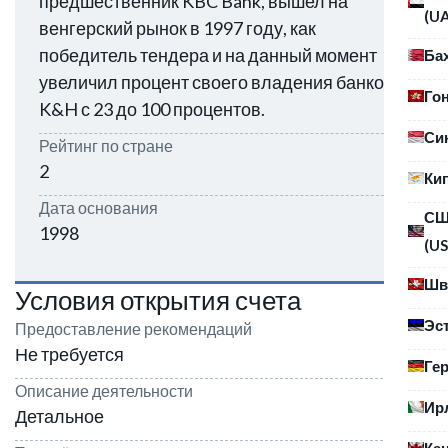
предшественник KBC Bank, вышел на
(U
венгерский рынок в 1997 году, как
победитель тендера и на данный момент
Ба
увеличил процент своего владения банком
Го
K&H с 23 до 100 процентов.
Си
Рейтинг по стране
2
Ки
Дата основания
С
1998
(US
Шв
Условия открытия счета
Эс
Предоставление рекомендаций
Не требуется
Ге
Описание деятельности
Ир
Детальное
Ка