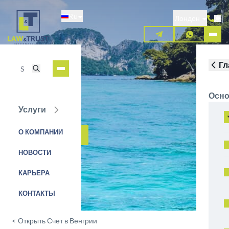
Перейти
Ru
к
Лондон
основному
содержанию
Гл
Осно
Услуги
K&H Bank
О КОМПАНИИ
ЗАЯВКА НА УСЛУГУ
НОВОСТИ
КАРЬЕРА
КОНТАКТЫ
<
Открыть Счет в Венгрии