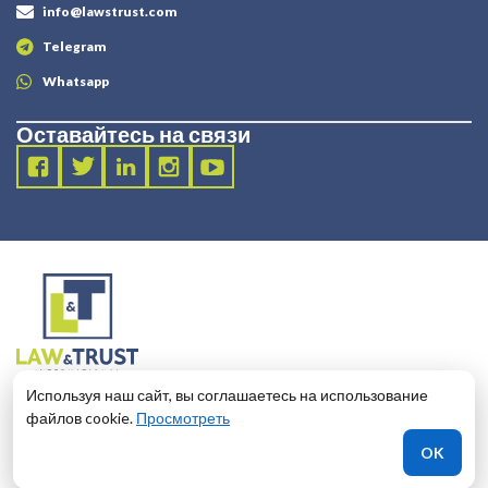
info@lawstrust.com
Telegram
Whatsapp
Оставайтесь на связи
2003 - 2025 LANDT LEGAL LLP
Используя наш сайт, вы соглашаетесь на использование
124 City Road, London, United Kingdom, EC1V 2NX
файлов cookie.
Просмотреть
КАКОЙ БАНК ВЫБРАТЬ?
OK