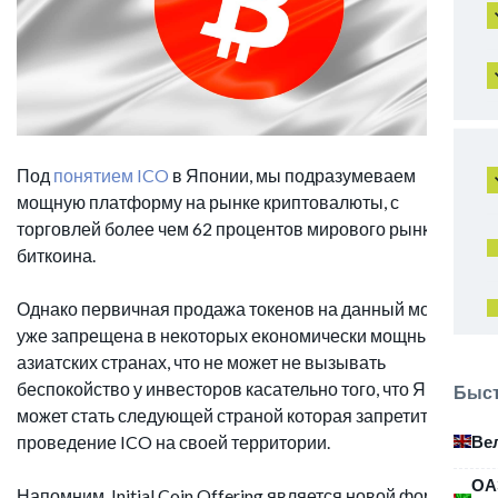
Под
понятием ICO
в Японии, мы подразумеваем
мощную платформу на рынке криптовалюты, с
торговлей более чем 62 процентов мирового рынка
биткоина.
Однако первичная продажа токенов на данный момент
уже запрещена в некоторых економически мощных
азиатских странах, что не может не вызывать
беспокойство у инвесторов касательно того, что Япония
Быст
может стать следующей страной которая запретит
Ве
проведение ICO на своей территории.
ОА
Напомним, Initial Coin Offering является новой формой