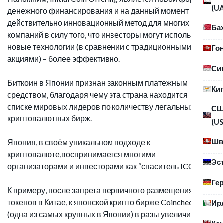
(U
денежного финансирования и на данный момент это
действительно инновационный метод для многих
Ба
компаний в силу того, что инвесторы могут использовать
новые технологии (в сравнении с традиционными
Го
акциями) – более эффективно.
Си
Биткоин в Японии признан законным платежным
Ки
средством, благодаря чему эта страна находится в
списке мировых лидеров по количеству легальных
С
криптовалютных бирж.
(US
Шв
Япония, в своём уникальном подходе к
криптовалюте,воспринимается многими
Эс
организаторами и инвесторами как “спаситель ICO”.
Ге
К примеру, после запрета первичного размещения
токенов в Китае, к японской крипто бирже Coincheck
Ир
(одна из самых крупных в Японии) в разы увеличилось
Ка