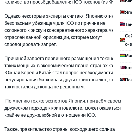
количество просьб добавления ICO токенов (из КНР) .
Яп
Однако некоторые эксперты считают Японию отнюдь не
безопасным убежищем для ICO по причине не
Та
склонного к риску и консервативного характера многих
Се
отраслей данной юрисдикции, которые могут
о-в
спровоцировать запрет.
Ма
Причиной запрета первичного размещения токенов в
таких мощных, в экономическом плане, странах как
Ка
Южная Корея и Китай стал вопрос необходимости
регулирования биткоина и других криптовалют, который
Па
так и остался до конца не решенным.
По мнению тех же экспертов Япония, при всём своём
дружеском подходе к криптовалюте, может оказаться
крайне не дружелюбной в отношении ICO.
Также, правительство страны восходящего солнца