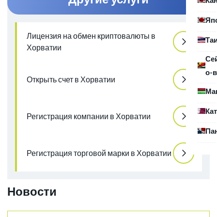
Яп
Лицензия на обмен криптовалюты в
Та
Хорватии
Се
о-в
Открыть счет в Хорватии
Ма
Ка
Регистрация компании в Хорватии
Па
Регистрация торговой марки в Хорватии
Новости