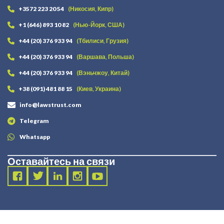
+3572 223 20 54
(Никосия, Кипр)
+1 (646) 893 10 82
(Нью-Йорк, США)
+44 (20) 376 933 94
(Тбилиси, Грузия)
+44 (20) 376 933 94
(Варшава, Польша)
+44 (20) 376 933 94
(Вэньчжоу, Китай)
+38 (091) 481 88 15
(Киев, Украина)
info@lawstrust.com
Telegram
Whatsapp
Оставайтесь на связи