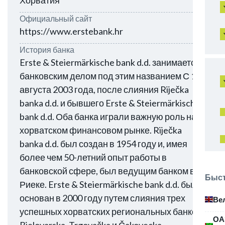
Хорватия
Официальный сайт
https://www.erstebank.hr
История банка
Erste & Steiermärkische bank d.d. занимается
банковским делом под этим названием С 1
августа 2003 года, после слияния Riječka
banka d.d. и бывшего Erste & Steiermärkische
bank d.d. Оба банка играли важную роль на
хорватском финансовом рынке. Riječka
banka d.d. был создан в 1954 году и, имея
более чем 50-летний опыт работы в
банковской сфере, был ведущим банком в
Быст
Риеке. Erste & Steiermärkische bank d.d. был
основан в 2000 году путем слияния трех
Ве
успешных хорватских региональных банков:
ОА