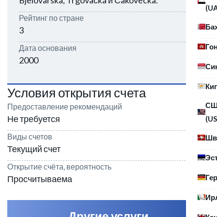
Bjelovarska, Trgovačka и Čakovecka.
(U
Рейтинг по стране
Ба
3
Го
Дата основания
2000
Си
Ки
Условия открытия счета
С
Предоставление рекомендаций
Не требуется
(US
Виды счетов
Шв
Текущий счет
Эс
Открытие счёта, вероятность
Ге
Просчитываема
Ир
Другие услуги
Ка