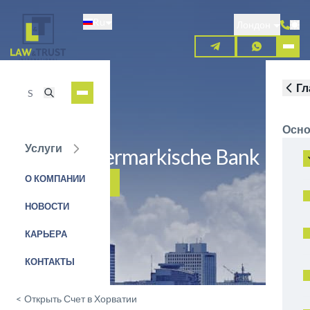
Перейти
Ru
к
Лондон
основному
содержанию
Гл
Осно
Услуги
Erste&Steiermarkische Bank
О КОМПАНИИ
ЗАЯВКА НА УСЛУГУ
НОВОСТИ
КАРЬЕРА
КОНТАКТЫ
<
Открыть Счет в Хорватии