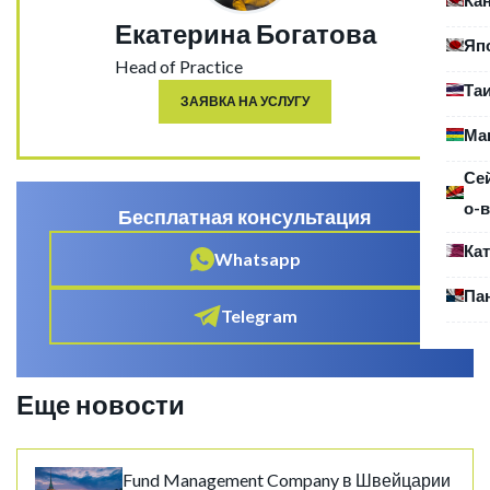
Екатерина Богатова
Яп
Head of Practice
Та
ЗАЯВКА НА УСЛУГУ
Ма
Се
о-в
Бесплатная консультация
Ка
Whatsapp
Па
Telegram
Еще новости
Fund Management Company в Швейцарии