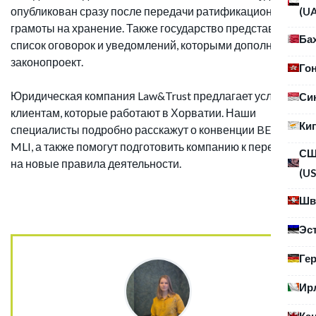
опубликован сразу после передачи ратификационной
(U
грамоты на хранение. Также государство представит
Ба
список оговорок и уведомлений, которыми дополнен
законопроект.
Го
Юридическая компания Law&Trust предлагает услуги
Си
клиентам, которые работают в Хорватии. Наши
Ки
специалисты подробно расскажут о конвенции BEPS
MLI, а также помогут подготовить компанию к переходу
С
на новые правила деятельности.
(US
Шв
Эс
Ге
Ир
Ка