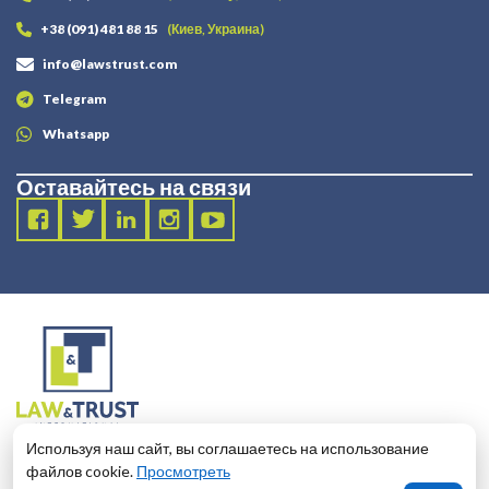
+38 (091) 481 88 15
(Киев, Украина)
info@lawstrust.com
Telegram
Whatsapp
Оставайтесь на связи
2003 - 2025 LANDT LEGAL LLP
Используя наш сайт, вы соглашаетесь на использование
124 City Road, London, United Kingdom, EC1V 2NX
файлов cookie.
Просмотреть