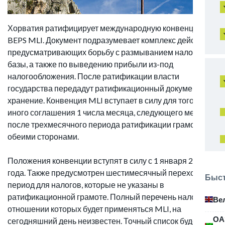
Хорватия ратифицирует международную конвенцию
BEPS MLI. Документ подразумевает комплекс действий,
предусматривающих борьбу с размыванием налоговой
базы, а также по выведению прибыли из-под
налогообложения. После ратификации власти
государства передадут ратификационный документ на
хранение. Конвенция MLI вступает в силу для того или
иного соглашения 1 числа месяца, следующего месяца
после трехмесячного периода ратификации грамот
обеими сторонами.
Положения конвенции вступят в силу с 1 января 2021
года. Также предусмотрен шестимесячный переходной
Быст
период для налогов, которые не указаны в
ратификационной грамоте. Полный перечень налогов, в
Ве
отношении которых будет применяться MLI, на
ОА
сегодняшний день неизвестен. Точный список будет