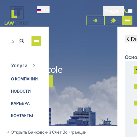
Перейти
Ru
к
Лондон
основному
содержанию
Гл
Осно
Услуги
Credit Agricole
О КОМПАНИИ
ЗАЯВКА НА УСЛУГУ
НОВОСТИ
КАРЬЕРА
КОНТАКТЫ
<
Открыть Банковский Счет Во Франции