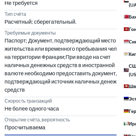
Не требуется
(U
Тип счёта
Ба
Расчетный; сберегательный.
Го
Требуемые документы
Паспорт; Документ, подтверждающий место
Си
жительства или временного пребывания человека
Ки
на территории Франции;При вводе на счет
наличных денежных средств в иностранной
С
валюте необходимо предоставить документ,
(US
подтверждающий источник наличных денежных
Шв
средств
Эс
Скорость транзакций
Не более одного часа
Ге
Открытие счёта, вероятность
Ир
Просчитываема
Ка