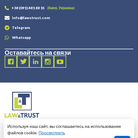
+38 (091) 481 88 15
(Киев, Украина)
info@lawstrust.com
Telegram
Whatsapp
Оставайтесь на связи
2003 - 2025 LANDT LEGAL LLP
Используя наш сайт, вы соглашаетесь на использование
124 City Road, London, United Kingdom, EC1V 2NX
файлов cookie.
Просмотреть