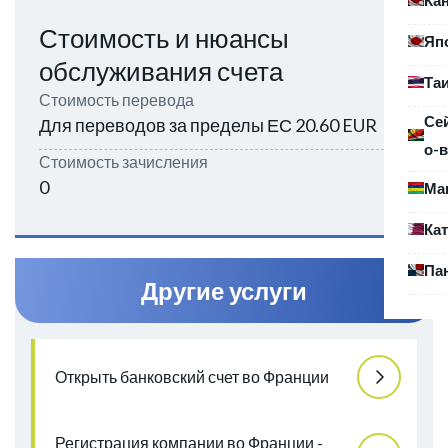
Стоимость и нюансы
Яп
обслуживания счета
Та
Стоимость перевода
Се
Для переводов за пределы ЕС 20.60 EUR
о-в
Стоимость зачисления
0
Ма
Ка
Па
Другие услуги
Открыть банковский счет во Франции
Регистрация компании во Франции -