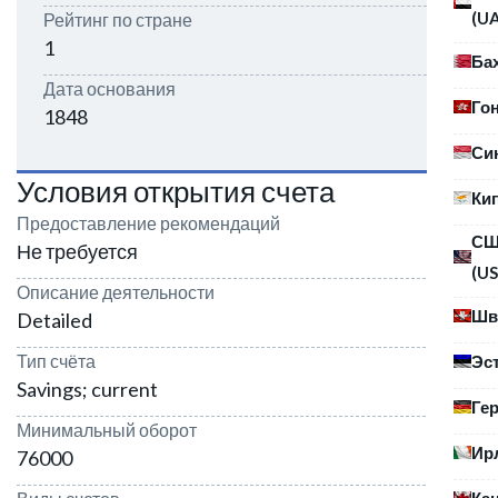
(U
Рейтинг по стране
1
Ба
Дата основания
Го
1848
Си
Условия открытия счета
Ки
Предоставление рекомендаций
С
Не требуется
(US
Описание деятельности
Шв
Detailed
Тип счёта
Эс
Savings; current
Ге
Минимальный оборот
Ир
76000
Ка