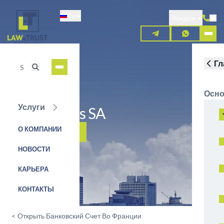
Перейти
Ru
к
Лондон
основному
содержанию
Гл
Осно
Услуги
BNP Paribas SA
О КОМПАНИИ
ЗАЯВКА НА УСЛУГУ
НОВОСТИ
КАРЬЕРА
КОНТАКТЫ
<
Открыть Банковский Счет Во Франции