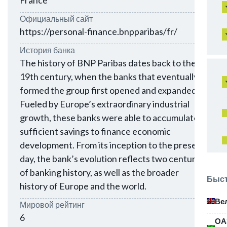
France
Официальный сайт
https://personal-finance.bnpparibas/fr/
История банка
The history of BNP Paribas dates back to the
19th century, when the banks that eventually
formed the group first opened and expanded.
Fueled by Europe’s extraordinary industrial
growth, these banks were able to accumulate
sufficient savings to finance economic
development. From its inception to the present
day, the bank’s evolution reflects two centuries
of banking history, as well as the broader
Быст
history of Europe and the world.
Ве
Мировой рейтинг
6
ОА