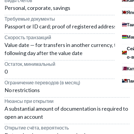
Виды счетов
Personal, corporate, savings
Яп
Требуемые документы
Та
Passport or ID card; proof of registered address
Ма
Скорость транзакций
Value date — for transfers in another currency, the
Се
following day after the value date
о-в
Остаток, минимальный
Ка
0
Па
Ограничение переводов (в месяц)
No restrictions
Нюансы при открытии
A substantial amount of documentation is required to
open an account
Открытие счёта, вероятность