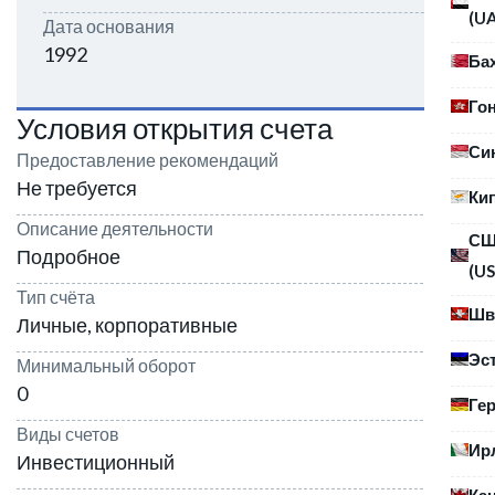
(U
Дата основания
1992
Ба
Го
Условия открытия счета
Си
Предоставление рекомендаций
Не требуется
Ки
Описание деятельности
С
Подробное
(US
Тип счёта
Шв
Личные, корпоративные
Эс
Минимальный оборот
0
Ге
Виды счетов
Ир
Инвестиционный
Ка