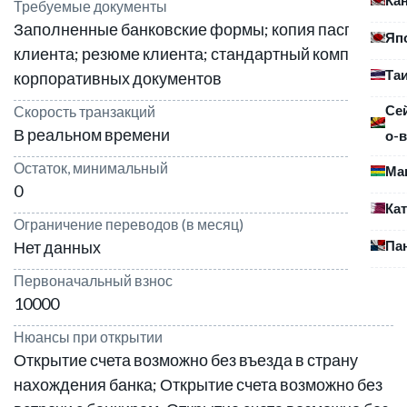
Требуемые документы
Заполненные банковские формы; копия паспорта
Яп
клиента; резюме клиента; стандартный комплект
Та
корпоративных документов
Се
Скорость транзакций
В реальном времени
о-в
Остаток, минимальный
Ма
0
Ка
Ограничение переводов (в месяц)
Па
Нет данных
Первоначальный взнос
10000
Нюансы при открытии
Открытие счета возможно без въезда в страну
нахождения банка; Открытие счета возможно без