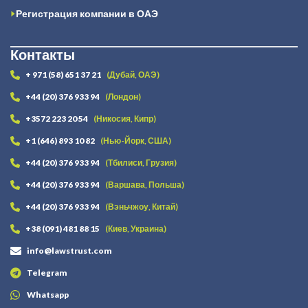
Регистрация компании в ОАЭ
Контакты
+ 971 (58) 651 37 21
(Дубай, ОАЭ)
+44 (20) 376 933 94
(Лондон)
+3572 223 20 54
(Никосия, Кипр)
+1 (646) 893 10 82
(Нью-Йорк, США)
+44 (20) 376 933 94
(Тбилиси, Грузия)
+44 (20) 376 933 94
(Варшава, Польша)
+44 (20) 376 933 94
(Вэньчжоу, Китай)
+38 (091) 481 88 15
(Киев, Украина)
info@lawstrust.com
Telegram
Whatsapp