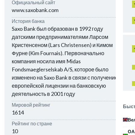
Официальный сайт
www.saxobank.com
История банка
Saxo Bank был образован в 1992 году
датскими предпринимателями Ларсом
Кристенсеном (Lars Christensen) и Кимом
Фурне (Kim Fournais). Первоначально
компания носила имя Midas
Fondsmaeglerselskab A/S, которое было
изменено на Saxo Bank в связи с получением
европейской лицензии на банковскую
деятельность в 2001 году
Мировой рейтинг
Быст
1614
Ве
Рейтинг по стране
10
ОА