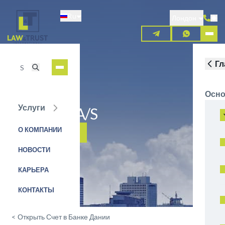
Перейти
Ru
к
Лондон
основному
содержанию
Гл
Осно
Услуги
Saxo Bank A/S
О КОМПАНИИ
ЗАЯВКА НА УСЛУГУ
НОВОСТИ
КАРЬЕРА
КОНТАКТЫ
<
Открыть Счет в Банке Дании