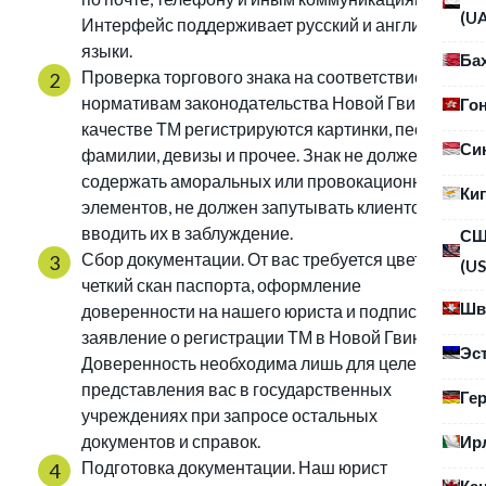
(U
Интерфейс поддерживает русский и английский
языки.
Ба
Проверка торгового знака на соответствие
нормативам законодательства Новой Гвинеи. В
Го
качестве ТМ регистрируются картинки, песни,
Си
фамилии, девизы и прочее. Знак не должен
содержать аморальных или провокационных
Ки
элементов, не должен запутывать клиентов или
вводить их в заблуждение.
С
Сбор документации. От вас требуется цветной и
(US
четкий скан паспорта, оформление
Шв
доверенности на нашего юриста и подписанное
заявление о регистрации ТМ в Новой Гвинее.
Эс
Доверенность необходима лишь для целей
представления вас в государственных
Ге
учреждениях при запросе остальных
документов и справок.
Ир
Подготовка документации. Наш юрист
Ка