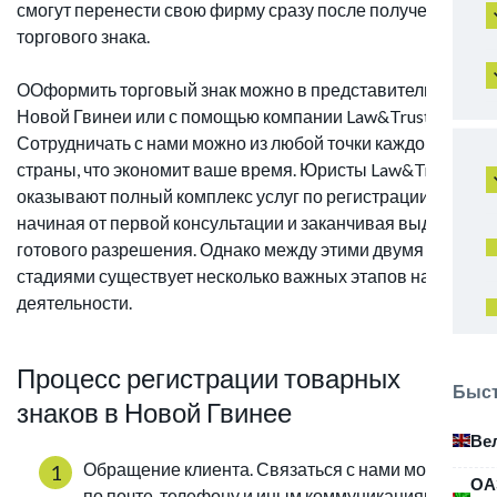
смогут перенести свою фирму сразу после получения
торгового знака.
ООформить торговый знак можно в представительстве
Новой Гвинеи или с помощью компании Law&Trust.
Сотрудничать с нами можно из любой точки каждой
страны, что экономит ваше время. Юристы Law&Trust
оказывают полный комплекс услуг по регистрации ТМ
начиная от первой консультации и заканчивая выдачей
готового разрешения. Однако между этими двумя
стадиями существует несколько важных этапов нашей
деятельности.
Процесс регистрации товарных
Быст
знаков в Новой Гвинее
Ве
Обращение клиента. Связаться с нами можно
ОА
по почте, телефону и иным коммуникациям.