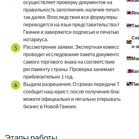
осуществляет проверку документов на
правильность заполнения, наличие печатей и
Яп
так далее. Впоследствии все формуляры
переводятся на язык представительства Новой
Та
Гвинеи и заверяются подписью и печатью
Се
нотариуса.
о-в
Рассмотрение заявки. Экспертная комиссия
проводит исследование пакета документов и
Ма
самого торгового знака на соответствие
регламенту страны. Проверка занимает
Ка
приблизительно 1 год.
Па
Выдача разрешения. О сроках передачи ТМ вам
сообщит наш юрист, после получения бланка вы
можете официально и легально открывать
бизнес в Новой Гвинее.
Этапы работы