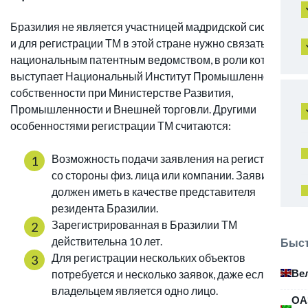
Бразилия не является участницей мадридской системы
и для регистрации ТМ в этой стране нужно связаться с
национальным патентным ведомством, в роли которого
выступает Национальный Институт Промышленной
собственности при Министерстве Развития,
Промышленности и Внешней торговли. Другими
особенностями регистрации ТМ считаются:
Возможность подачи заявления на регистрацию
со стороны физ. лица или компании. Заявитель
должен иметь в качестве представителя
резидента Бразилии.
Зарегистрированная в Бразилии ТМ
действительна 10 лет.
Быст
Для регистрации нескольких объектов
Ве
потребуется и несколько заявок, даже если
владельцем является одно лицо.
ОА