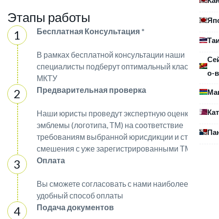
Этапы работы
Яп
Бесплатная Консультация *
Та
В рамках бесплатной консультации наши
Се
специалисты подберут оптимальный класс
о-в
МКТУ
Предварительная проверка
Ма
Ка
Наши юристы проведут экспертную оценку
эмблемы (логотипа, ТМ) на соответствие
Па
требованиям выбранной юрисдикции и степени
смешения с уже зарегистрированными ТМ
Оплата
Вы сможете согласовать с нами наиболее
удобный способ оплаты
Подача документов