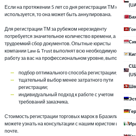
(U
Если на протяжении 5 лет со дня регистрации ТМ не
используется, то она может быть аннулирована.
Ба
Для регистрации ТМ за рубежом нерезиденту
Го
потребуется значительное количество времени, а также
Си
трудоемкий сбор документов. Опытные юристы
компании Law & Trust выполнят всю необходимую
Ки
работу за вас на профессиональном уровне, выполнив:
С
подбор оптимального способа регистрации;
(US
тщательный выбор менее затратного пути
Шв
регистрации;
индивидуальный подход к работе с учетом
Эс
требований заказчика.
Ге
Стоимость регистрации торговых марок в Бразилии вы
можете узнать на консультации с нашим юристом или по
Ир
почте.
Ка