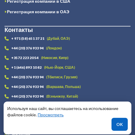
Регистрация компании в США
Регистрация компании в ОАЭ
Контакты
+ 971 (58) 651 37 21
(Дубай, ОАЭ)
+44 (20) 376 933 94
(Лондон)
+3572 223 20 54
(Никосия, Кипр)
+1 (646) 893 10 82
(Нью-Йорк, США)
+44 (20) 376 933 94
(Тбилиси, Грузия)
+44 (20) 376 933 94
(Варшава, Польша)
+44 (20) 376 933 94
(Вэньчжоу, Китай)
+38 (091) 481 88 15
(Киев, Украина)
Используя наш сайт, вы соглашаетесь на использование
файлов cookie.
Просмотреть
info@lawstrust.com
OK
Telegram
Whatsapp