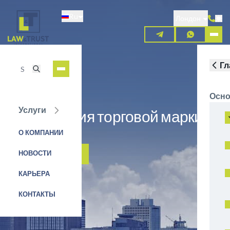
Перейти
Ru
к
Лондон
основному
содержанию
Гл
Осно
Услуги
Регистрация торговой марки в
Бразилии
О КОМПАНИИ
НОВОСТИ
ЗАЯВКА НА УСЛУГУ
КАРЬЕРА
КОНТАКТЫ