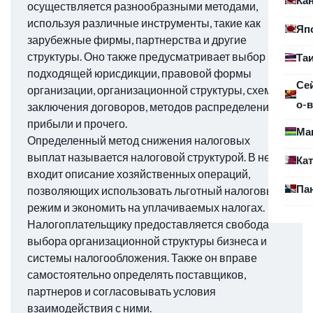
осуществляется разнообразными методами,
используя различные инструменты, такие как
Яп
зарубежные фирмы, партнерства и другие
структуры. Оно также предусматривает выбор
Та
подходящей юрисдикции, правовой формы
Се
организации, организационной структуры, схем
о-в
заключения договоров, методов распределения
прибыли и прочего.
Ма
Определенный метод снижения налоговых
выплат называется налоговой структурой. В нее
Ка
входит описание хозяйственных операций,
Па
позволяющих использовать льготный налоговый
режим и экономить на уплачиваемых налогах.
Налогоплательщику предоставляется свобода
выбора организационной структуры бизнеса и
системы налогообложения. Также он вправе
самостоятельно определять поставщиков,
партнеров и согласовывать условия
взаимодействия с ними.