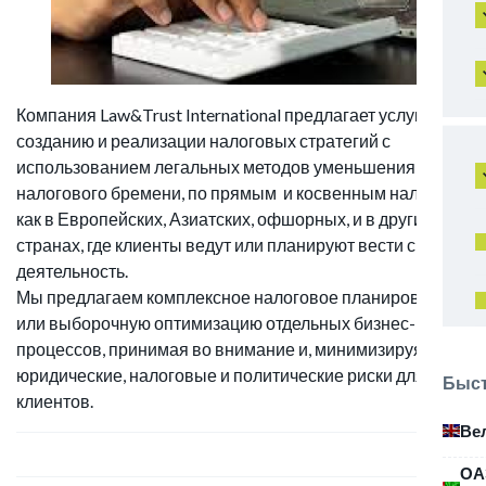
Компания Law&Trust International предлагает услуги по
созданию и реализации налоговых стратегий с
использованием легальных методов уменьшения
налогового бремени, по прямым и косвенным налогам,
как в Европейских, Азиатских, офшорных, и в других
странах, где клиенты ведут или планируют вести свою
деятельность.
Мы предлагаем комплексное налоговое планирование
или выборочную оптимизацию отдельных бизнес-
процессов, принимая во внимание и, минимизируя
юридические, налоговые и политические риски для
Быст
клиентов.
Ве
ОА