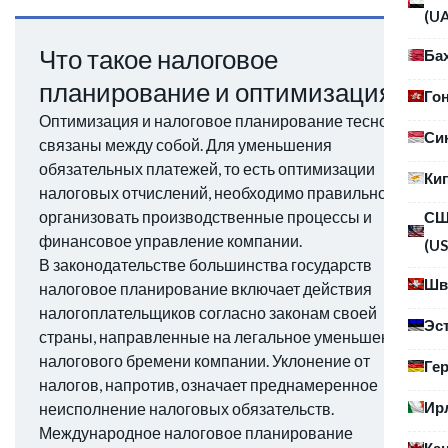
(U
Что такое налоговое
Ба
планирование и оптимизация?
Го
Оптимизация и налоговое планирование тесно
Си
связаны между собой. Для уменьшения
обязательных платежей, то есть оптимизации
Ки
налоговых отчислений, необходимо правильно
организовать производственные процессы и
С
финансовое управление компании.
(US
В законодательстве большинства государств
Шв
налоговое планирование включает действия
налогоплательщиков согласно законам своей
Эс
страны, направленные на легальное уменьшение
налогового бремени компании. Уклонение от
Ге
налогов, напротив, означает преднамеренное
Ир
неисполнение налоговых обязательств.
Международное налоговое планирование
Ка