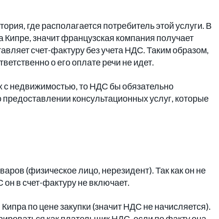
ория, где располагается потребитель этой услуги. В
а Кипре, значит французская компания получает
авляет счет-фактуру без учета НДС. Таким образом,
ветственно о его оплате речи не идет.
х с недвижимостью, то НДС бы обязательно
 о предоставлении консультационных услуг, которые
аров (физическое лицо, нерезидент). Так как он не
 он в счет-фактуру не включает.
Кипра по цене закупки (значит НДС не начисляется).
рироваться как плательщик НДС, если по факту она