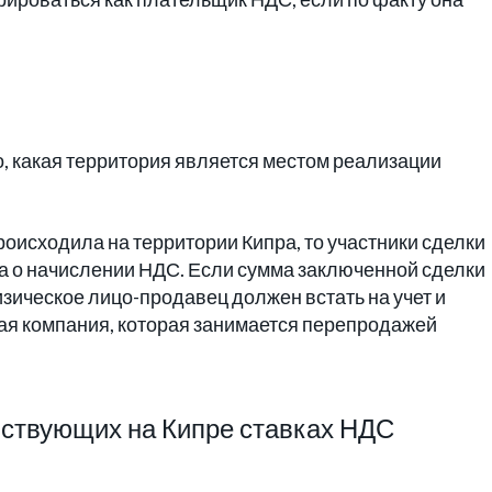
о, какая территория является местом реализации
роисходила на территории Кипра, то участники сделки
на о начислении НДС. Если сумма заключенной сделки
изическое лицо-продавец должен встать на учет и
ская компания, которая занимается перепродажей
ствующих на Кипре ставках НДС