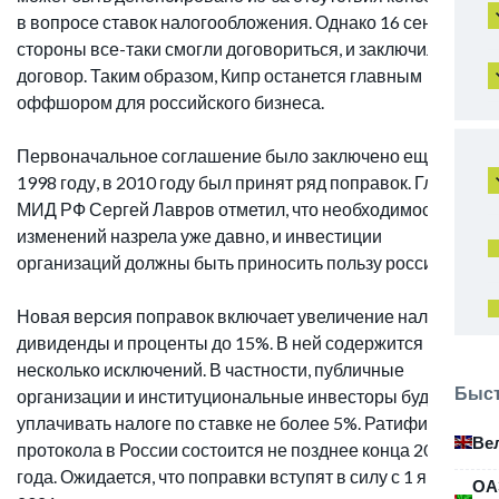
в вопросе ставок налогообложения. Однако 16 сентября
стороны все-таки смогли договориться, и заключили
договор. Таким образом, Кипр останется главным
оффшором для российского бизнеса.
Первоначальное соглашение было заключено еще в
1998 году, в 2010 году был принят ряд поправок. Глава
МИД РФ Сергей Лавров отметил, что необходимость
изменений назрела уже давно, и инвестиции
организаций должны быть приносить пользу россиянам.
Новая версия поправок включает увеличение налога на
дивиденды и проценты до 15%. В ней содержится
несколько исключений. В частности, публичные
Быст
организации и институциональные инвесторы будут
уплачивать налоге по ставке не более 5%. Ратификация
Ве
протокола в России состоится не позднее конца 2020
года. Ожидается, что поправки вступят в силу с 1 января
ОА