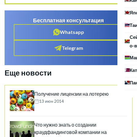
Яп
Бесплатная консультация
Та
Whatsapp
Се
о-в
Telegram
Ма
Ка
Еще новости
Па
Получение лицензии на лотерею
13 июн 2014
Что нужно знать о создании
краудфандинговой компании на