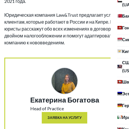
2021 года.
(U
Юридическая компания Law&Trust предлагает услуги
Ба
клиентам, которые работают в России и на Кипре. Наши
Го
юристы расскажут обо всех изменениях в договоре о
двойном налогообложении и помогут адаптировать
Си
компанию к нововведениям.
Ки
С
(US
Шв
Эс
Екатерина Богатова
Ге
Head of Practice
Ир
ЗАЯВКА НА УСЛУГУ
Ка