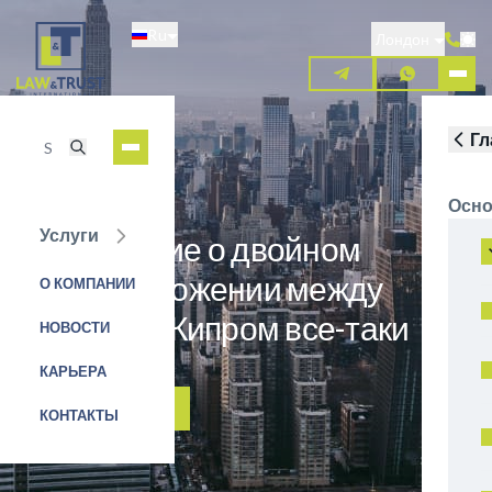
Перейти
Ru
к
Лондон
основному
содержанию
Гл
Осно
Услуги
Соглашение о двойном
налогообложении между
О КОМПАНИИ
Россией и Кипром все-таки
НОВОСТИ
подписано
КАРЬЕРА
ЗАЯВКА НА УСЛУГУ
КОНТАКТЫ