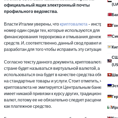
(U
официальный ящик электронный почты
профильного ведомства.
Ба
Власти Италии уверены, что
криптовалюта
– инструмент
Го
номер один среди тех, которые используются для
Си
финансирования терроризма и отмывания денежных
средств. И, соответственно, данный свод правил и был
Ки
разработан для того чтобы исправить эту ситуацию.
С
Согласно тексту данного документа, криптовалюта в
(US
стране будет называться виртуальной валютой, а
использоваться она будет в качестве средства обмена
Шв
на стандартные товары и услуги. Стоит отметить, что
Эс
криптовалюта не эмитируется Центральным банком, не
имеет никакой привязки к курсу других, традиционных
Ге
валют, потому ее не обязательно следует расценивать
как платежное средство.
Ир
Ка