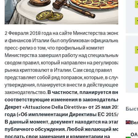
2 Февраля 2018 года на сайте Министерства экономики
и финансов Италии был опубликован официальный
пресс-релиз о том, что профильный комитет
Министерства завершил работу над специальным
сводом правил, который направлен на регулирование
рынка криптовалют в Италии. Сам свод правил
представляет собой ряд поправок, которые, в случае их
утверждения, планируется внести в действующее
законодательство.
В частности, планируется внести
соответствующие изменения в законодательный
Декрет «Attuazione Della Direttiva» от 25 мая 2017
Быст
года («Об имплементации Директивы ЕС 2015/847»).
В данный момент, документ находится на этапе
Ве
публичного обсуждения. Любой желающий может
ОА
послать свои замечания и комментарии на