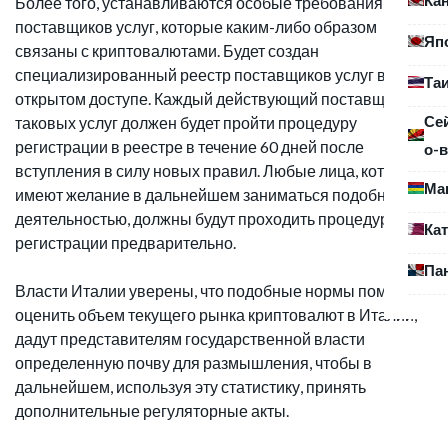
Более того, устанавливаются особые требования для
поставщиков услуг, которые каким-либо образом
Яп
связаны с криптовалютами. Будет создан
специализированный реестр поставщиков услуг в
Та
открытом доступе. Каждый действующий поставщик
Се
таковых услуг должен будет пройти процедуру
регистрации в реестре в течение 60 дней после
о-в
вступления в силу новых правил. Любые лица, которые
Ма
имеют желание в дальнейшем заниматься подобной
деятельностью, должны будут проходить процедуру
Ка
регистрации предварительно.
Па
Власти Италии уверены, что подобные нормы помогут
оценить объем текущего рынка криптовалют в Италии,
дадут представителям государственной власти
определенную почву для размышления, чтобы в
дальнейшем, используя эту статистику, принять
дополнительные регуляторные акты.