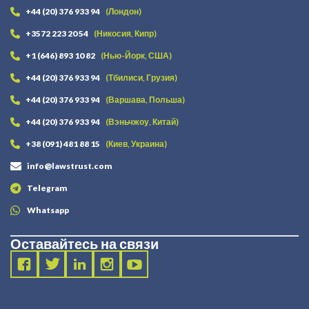
+44 (20) 376 933 94
(Лондон)
+3572 223 20 54
(Никосия, Кипр)
+1 (646) 893 10 82
(Нью-Йорк, США)
+44 (20) 376 933 94
(Тбилиси, Грузия)
+44 (20) 376 933 94
(Варшава, Польша)
+44 (20) 376 933 94
(Вэньчжоу, Китай)
+38 (091) 481 88 15
(Киев, Украина)
info@lawstrust.com
Telegram
Whatsapp
Оставайтесь на связи