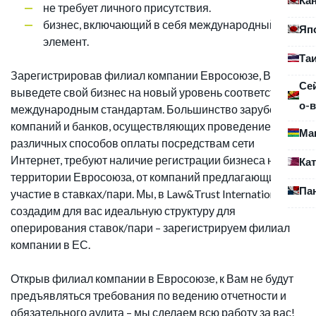
не требует личного присутствия.
бизнес, включающий в себя международный
Яп
элемент.
Та
Зарегистрировав филиал компании Евросоюзе, Вы
Се
выведете свой бизнес на новый уровень соответствия
о-в
международным стандартам. Большинство зарубежных
компаний и банков, осуществляющих проведение
Ма
различных способов оплаты посредствам сети
Интернет, требуют наличие регистрации бизнеса на
Ка
территории Евросоюза, от компаний предлагающих
Па
участие в ставках/пари. Мы, в Law&Trust International ,
создадим для вас идеальную структуру для
оперирования ставок/пари – зарегистрируем филиал
компании в ЕС.
Открыв филиал компании в Евросоюзе, к Вам не будут
предъявляться требования по ведению отчетности и
обязательного аудита – мы сделаем всю работу за вас!