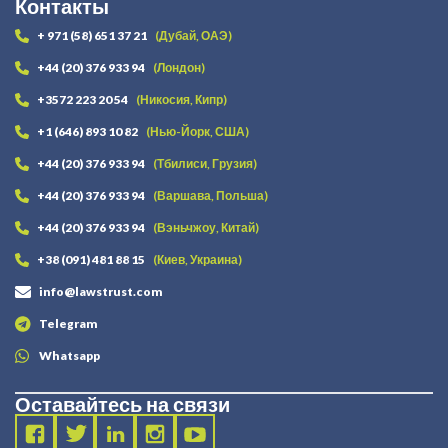
Контакты
+ 971 (58) 651 37 21
(Дубай, ОАЭ)
+44 (20) 376 933 94
(Лондон)
+3572 223 20 54
(Никосия, Кипр)
+1 (646) 893 10 82
(Нью-Йорк, США)
+44 (20) 376 933 94
(Тбилиси, Грузия)
+44 (20) 376 933 94
(Варшава, Польша)
+44 (20) 376 933 94
(Вэньчжоу, Китай)
+38 (091) 481 88 15
(Киев, Украина)
info@lawstrust.com
Telegram
Whatsapp
Оставайтесь на связи