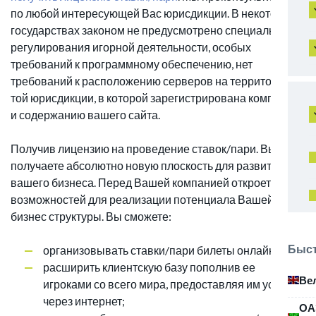
по любой интересующей Вас юрисдикции. В некоторых
государствах законом не предусмотрено специального
регулирования игорной деятельности, особых
требований к программному обеспечению, нет
требований к расположению серверов на территории
той юрисдикции, в которой зарегистрирована компания
и содержанию вашего сайта.
Получив лицензию на проведение ставок/пари. Вы
получаете абсолютно новую плоскость для развития
вашего бизнеса. Перед Вашей компанией откроется ряд
возможностей для реализации потенциала Вашей
бизнес структуры. Вы сможете:
Быст
организовывать ставки/пари билеты онлайн;
расширить клиентскую базу пополнив ее
Ве
игроками со всего мира, предоставляя им услуги
через интернет;
ОА