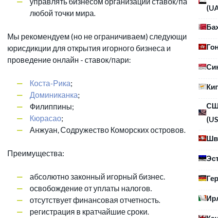
управлять бизнесом организации ставок/пари из
(U
любой точки мира.
Ба
Мы рекомендуем (но не ограничиваем) следующие
Го
юрисдикции для открытия игорного бизнеса и
проведение онлайн - ставок/пари:
Си
Коста-Рика
;
Ки
Доминиканка
;
С
Филиппины;
Кюрасао
;
(US
Анжуан, Содружество Коморских островов.
Шв
Преимущества:
Эс
абсолютно законный игорный бизнес.
Ге
освобождение от уплаты налогов.
Ир
отсутствует финансовая отчетность.
регистрация в кратчайшие сроки.
Ка