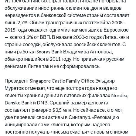
Из трех балтийских стран только Литва не погорела на
обслуживании иностранных клиентов, доля вкладов
нерезидентов в банковской системе страны составляет
лишь 2,7%. Объем трансграничных платежей за 2008–
2015 годы оказался одним из наименьших в Евросоюзе
— всего 1,3% от ВВП. В начале 2000-х годов Литва, как и
страны-соседки, обслуживала российских клиентов. С
ними работал Snoras Bank Владимира Антонова,
обанкротившийся в 2011 году. Но привычка к русским
деньгам в Литве так и не сформировалась.
Президент Singapore Castle Family Office Эльдияр
Муратов отмечает, что еще полтора года назад его
клиенты хранили деньги в литовских филиалах Nordea,
Danske Bank и DNB. Средний размер депозита
составлял примерно $3,5 млн. Но сейчас все, кто мог,
уже перевели свои активы в Сингапур. «Релокацию
инициировали сами клиенты, которым надоело
постоянно получать «письма счастья» с новым списком