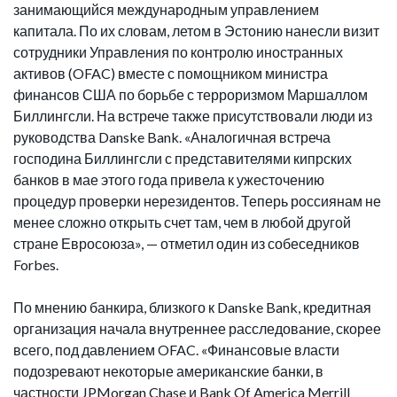
занимающийся международным управлением
капитала. По их словам, летом в Эстонию нанесли визит
сотрудники Управления по контролю иностранных
активов (OFAC) вместе с помощником министра
финансов США по борьбе с терроризмом Маршаллом
Биллингсли. На встрече также присутствовали люди из
руководства Danske Bank. «Аналогичная встреча
господина Биллингсли с представителями кипрских
банков в мае этого года привела к ужесточению
процедур проверки нерезидентов. Теперь россиянам не
менее сложно открыть счет там, чем в любой другой
стране Евросоюза», — отметил один из собеседников
Forbes.
По мнению банкира, близкого к Danske Bank, кредитная
организация начала внутреннее расследование, скорее
всего, под давлением OFAC. «Финансовые власти
подозревают некоторые американские банки, в
частности JPMorgan Chase и Bank Of America Merrill