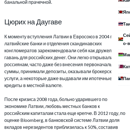
банальной прачечной.
Яп
Цюрих на Даугаве
Та
Се
К моменту вступления Латвии в Евросоюз в 2004 году
о-в
латвийские банки и отделения скандинавских
конгломератов зарекомендовали себя как дружелюбная
Ма
гавань для российских денег. Они легко открывали счета
россиянам, часто даже без внесения первоначальной
Ка
суммы, принимали депозиты, оказывали брокерские
услуги, а некоторые даже выдавали им ипотечные
Па
кредиты в местной валюте.
После кризиса 2008 года, больно ударившего по
экономике Латвии, любовь местных банков к
российским капиталам стала еще крепче. В 2012 году, по
оценке Bloomberg, в банковской системе Латвии доля
вкладов нерезидентов приблизилась к 50%, составив