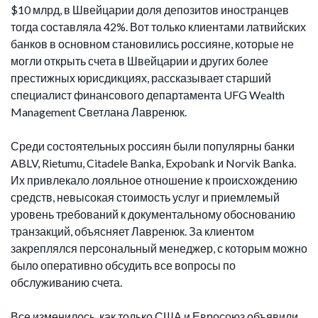
$10 млрд, в Швейцарии доля депозитов иностранцев
тогда составляла 42%. Вот только клиентами латвийских
банков в основном становились россияне, которые не
могли открыть счета в Швейцарии и других более
престижных юрисдикциях, рассказывает старший
специалист финансового департамента UFG Wealth
Management Светлана Лавренюк.
Среди состоятельных россиян были популярны банки
ABLV, Rietumu, Citadele Banka, Expobank и Norvik Banka.
Их привлекало лояльное отношение к происхождению
средств, невысокая стоимость услуг и приемлемый
уровень требований к документальному обоснованию
транзакций, объясняет Лавренюк. За клиентом
закреплялся персональный менеджер, с которым можно
было оперативно обсудить все вопросы по
обслуживанию счета.
Все изменилось, как только США и Евросоюз объявили