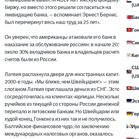
(U
биржу, но вместо этого решили согласиться на
ликвидацию банка, — вспоминает Эрнест Бернис. — Так
Ба
был перечеркнут весь наш труд за 25 лет».
Го
Он уверен, что американцы атаковали его банк в
Си
наказание за обслуживание россиян: в начале 2018 года
около 30% вкладчиков банка и владельцев расчетных
Ки
счетов были из России.
С
Латвия распахнула двери для иностранных капиталов в
(US
2000-е годы. «Мы ближе, чем Швейцария!» — этим
Шв
слоганом Латвия приглашала деньги из СНГ. Эстония
сосредоточилась на клиентах-юрлицах. Несколько
Эс
ручейков из текущей со стороны России денежной реки
перепало и литовским банкам. Но Швейцарии или, на
Ге
худой конец, Гонконга из них так и не получилось.
Балтийское финансовое чудо, по заключению
Ир
международных налоговых органов, оказалось
Ка