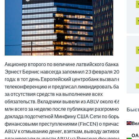
Акционер второго по величине латвийского банка ABLV
Эрнест Бернис навсегда запомнил 23 февраля 2018
года: в тот день Европейский центробанк вызвал его на
телеконференцию и предписал ликвидировать банк из-
за отсутствия средств на выполнение всех
обязательств. Вкладчики вывели из ABLV около €600
млн всего за неделю после публикации разгромного
Быст
доклада подотчетной Минфину США Сети по борьбе с
Ве
финансовыми преступлениями (FinCEN) о причастности
ABLV к отмыванию денег, взяткам, выводу активов. «Мы
ОА
планировали вывести ABLV на Рижскую фондовую