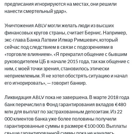
предписания игнорируются на местах, они решили
нанести смертельный удар».
Уничтожения ABLV могли желать люди из высших
финансовых кругов страны, считает Бернис. Например,
экс-глава Банка Латвии Илмар Римшевич, который
сейчас под следствием в связи с подозрениями в
«торговле влиянием». «Я прекратил общение с бывшим
руководителем ЦБ в начале 2015 года, так как общение с
ним, с моей точки зрения, становилось этически
неприемлемым. Я не хотел обострять ситуацию и начал
его игнорировать», — говорит банкир.
Ликвидация ABLV пока не завершена. В марте 2018 года
банк перечислил в Фонд гарантирования вкладов €480
млн для выплат по застрахованным депозитам. Из 22
000 клиентов банка уже более половины получили
гарантированные суммы в размере €100 000. Выплаты
свыше гарантированной суммы пока не начались,