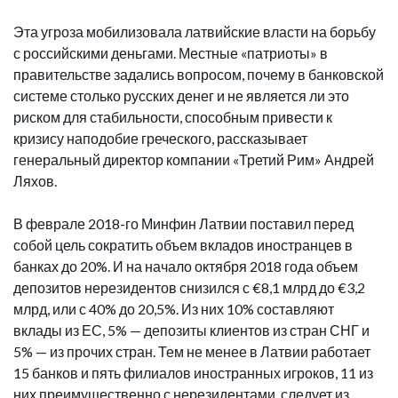
Эта угроза мобилизовала латвийские власти на борьбу
с российскими деньгами. Местные «патриоты» в
правительстве задались вопросом, почему в банковской
системе столько русских денег и не является ли это
риском для стабильности, способным привести к
кризису наподобие греческого, рассказывает
генеральный директор компании «Третий Рим» Андрей
Ляхов.
В феврале 2018-го Минфин Латвии поставил перед
собой цель сократить объем вкладов иностранцев в
банках до 20%. И на начало октября 2018 года объем
депозитов нерезидентов снизился с €8,1 млрд до €3,2
млрд, или с 40% до 20,5%. Из них 10% составляют
вклады из ЕС, 5% — депозиты клиентов из стран СНГ и
5% — из прочих стран. Тем не менее в Латвии работает
15 банков и пять филиалов иностранных игроков, 11 из
них преимущественно с нерезидентами, следует из