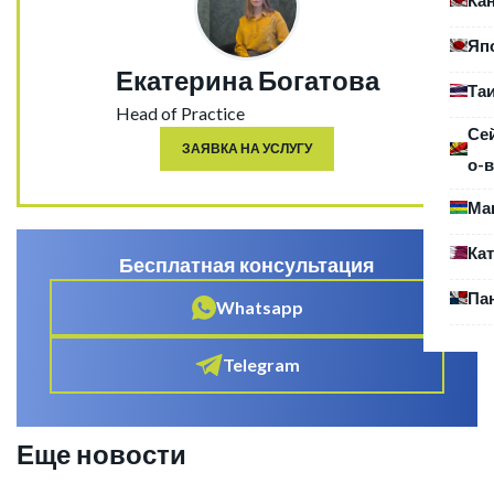
Яп
Екатерина Богатова
Та
Head of Practice
Се
ЗАЯВКА НА УСЛУГУ
о-в
Ма
Ка
Бесплатная консультация
Па
Whatsapp
Telegram
Еще новости