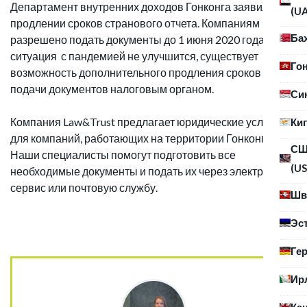
Департамент внутренних доходов Гонконга заявил и о
(U
продлении сроков странового отчета. Компаниям
Ба
разрешено подать документы до 1 июня 2020 года. Если
ситуация с пандемией не улучшится, существует
Го
возможность дополнительного продления сроков
подачи документов налоговым органом.
Си
Компания Law&Trust предлагает юридические услуги
Ки
для компаний, работающих на территории Гонконга.
С
Наши специалисты помогут подготовить все
(US
необходимые документы и подать их через электронный
сервис или почтовую службу.
Шв
Эс
Ге
Ир
Ка