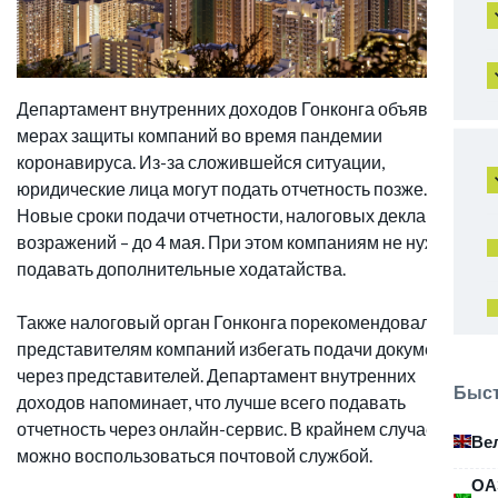
Департамент внутренних доходов Гонконга объявил о
мерах защиты компаний во время пандемии
коронавируса. Из-за сложившейся ситуации,
юридические лица могут подать отчетность позже.
Новые сроки подачи отчетности, налоговых деклараций,
возражений – до 4 мая. При этом компаниям не нужно
подавать дополнительные ходатайства.
Также налоговый орган Гонконга порекомендовал
представителям компаний избегать подачи документов
через представителей. Департамент внутренних
Быст
доходов напоминает, что лучше всего подавать
отчетность через онлайн-сервис. В крайнем случае
Ве
можно воспользоваться почтовой службой.
ОА