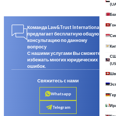
(U
Ба
Го
Команда Law&Trust International
предлагает бесплатную общую
Си
консультацию по данному
Ки
вопросу
С нашими услугами Вы сможете
С
избежать многих юридических
(US
ошибок.
Шв
Свяжитесь с нами
Эс
Whatsapp
Ге
Ир
Telegram
Ка