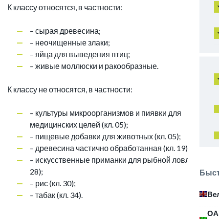
К классу относятся, в частности:
– сырая древесина;
– неочищенные злаки;
– яйца для выведения птиц;
– живые моллюски и ракообразные.
К классу не относятся, в частности:
– культуры микроорганизмов и пиявки для
медицинских целей (кл. 05);
– пищевые добавки для животных (кл. 05);
– древесина частично обработанная (кл. 19);
– искусственные приманки для рыбной ловли (кл.
28);
Быст
– рис (кл. 30);
Ве
– табак (кл. 34).
ОА