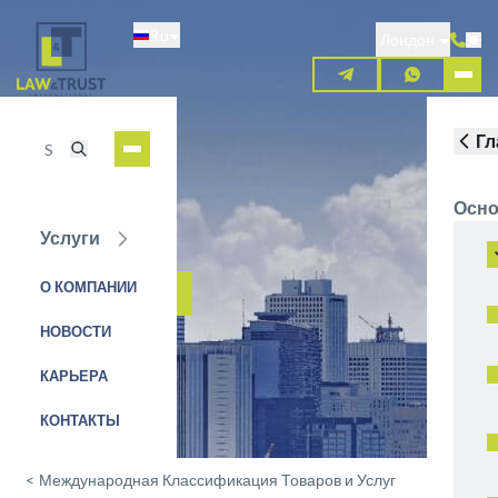
Перейти
Ru
к
Лондон
основному
содержанию
Гл
Осно
Услуги
Класс 31
О КОМПАНИИ
ЗАЯВКА НА УСЛУГУ
НОВОСТИ
КАРЬЕРА
КОНТАКТЫ
<
Международная Классификация Товаров и Услуг