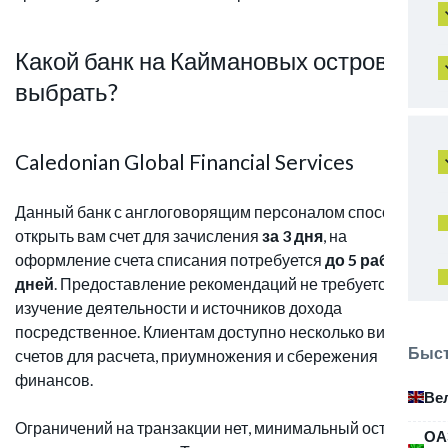
Какой банк на Каймановых островах
выбрать?
Caledonian Global Financial Services
Данный банк с англоговорящим персоналом способно
открыть вам счет для зачисления
за 3 дня
, на
оформление счета списания потребуется
до 5 рабочих
дней
. Предоставление рекомендаций не требуется,
изучение деятельности и источников дохода
посредственное. Клиентам доступно несколько видов
Быст
счетов для расчета, приумножения и сбережения
финансов.
Ве
Ограничений на транзакции нет, минимальный остаток
ОА