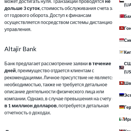
может достигать нуля. Транзакции проводятся
не
(U
дольше 3 суток
, стоимость обслуживания счета зависит
от годового оборота. Доступ к финансам
Ба
осуществляется посредством системы дистанционного
Го
управления.
Си
Altajir Bank
Ки
Банк предлагает рассмотрение заявки
в течение 7
С
дней
, преимущество отдается клиентам с
(US
рекомендациями. Личное присутствие не является
Шв
необходимостью, также не требуется детальное
описание деятельности физического лица или
Эс
компании. Однако, в случае превышения на счету суммы
в 1 миллион долларов
, потребуется детальная
Ге
отчетность о доходах.
Ир
Ка