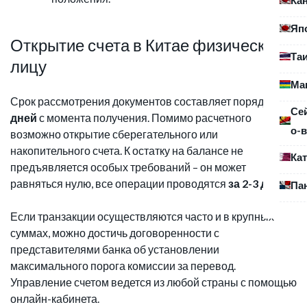
Яп
Открытие счета в Китае физическому
Та
лицу
Ма
Срок рассмотрения документов составляет порядка
10
Се
дней
с момента получения. Помимо расчетного
о-в
возможно открытие сберегательного или
накопительного счета. К остатку на балансе не
Ка
предъявляется особых требований – он может
равняться нулю, все операции проводятся
за 2-3 дня
.
Па
Если транзакции осуществляются часто и в крупных
суммах, можно достичь договоренности с
представителями банка об установлении
максимального порога комиссии за перевод.
Управление счетом ведется из любой страны с помощью
онлайн-кабинета.