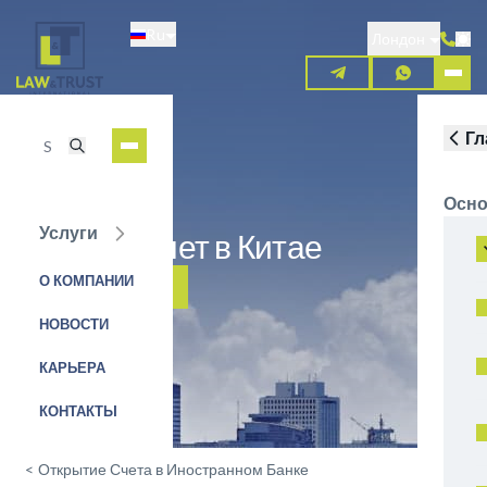
Перейти
Ru
к
Лондон
основному
содержанию
Гл
Осно
Услуги
Открыть счет в Китае
О КОМПАНИИ
ЗАЯВКА НА УСЛУГУ
НОВОСТИ
КАРЬЕРА
КОНТАКТЫ
<
Открытие Счета в Иностранном Банке