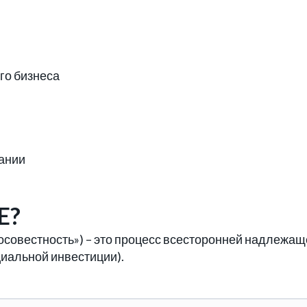
го бизнеса
пании
E?
росовестность») – это процесс всесторонней надлежащ
циальной инвестиции).