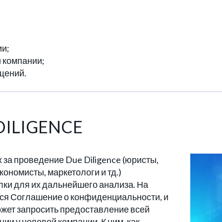
ии;
 компании;
щений.
 DILIGENCE
за проведение Due Diligence (юристы,
кономисты, маркетологи и тд.)
лки для их дальнейшего анализа. На
ся Соглашение о конфиденциальности, и
ожет запросить предоставление всей
и у целевой компании. К ним, как