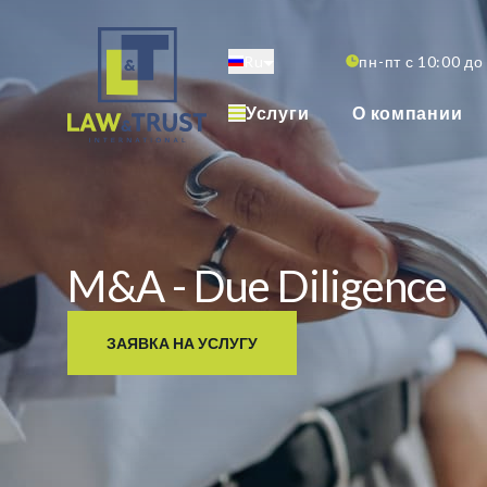
Перейти
к
Ru
пн-пт с 10:00 до
основному
содержанию
Услуги
О компании
M&A - Due Diligence
ЗАЯВКА НА УСЛУГУ