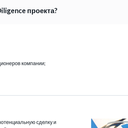
ligence проекта?
;
ционеров компании;
 потенциальную сделку и