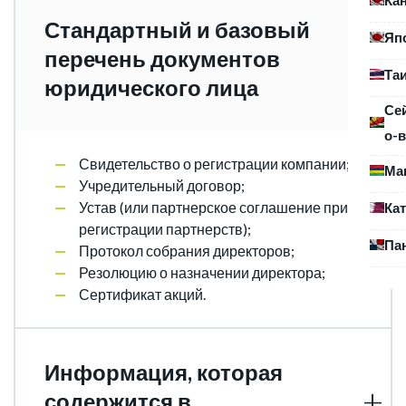
Стандартный и базовый
Яп
перечень документов
Та
юридического лица
Се
о-в
Свидетельство о регистрации компании;
Ма
Учредительный договор;
Устав (или партнерское соглашение при
Ка
регистрации партнерств);
Па
Протокол собрания директоров;
Резолюцию о назначении директора;
Сертификат акций.
Информация, которая
содержится в