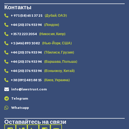
Контакты
+ 971 (58) 651 37 21
(Дубай, ОАЭ)
+44 (20) 376 933 94
(Лондон)
+3572 223 20 54
(Никосия, Кипр)
+1 (646) 893 10 82
(Нью-Йорк, США)
+44 (20) 376 933 94
(Тбилиси, Грузия)
+44 (20) 376 933 94
(Варшава, Польша)
+44 (20) 376 933 94
(Вэньчжоу, Китай)
+38 (091) 481 88 15
(Киев, Украина)
info@lawstrust.com
Telegram
Whatsapp
Оставайтесь на связи