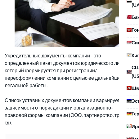
(U
Ба
Го
Си
Ки
Учредительные документы компании - это
определенный пакет документов юридического лица,
С
который формируется при регистрации/
(US
переоформлении компании с целью ее дальнейшей
легальной работы.
Шв
Список уставных документов компании варьируется в
Эс
зависимости от юрисдикции и организационно-
Ге
правовой формы компании (ООО, партнерство, траст и
тд).
Ир
Ка