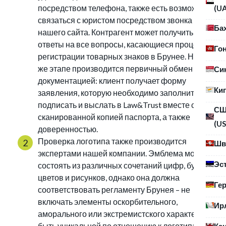
посредством телефона, также есть возможность
(U
связаться с юристом посредством звонка с
Ба
нашего сайта. Контрагент может получить
ответы на все вопросы, касающиеся процедуры
Го
регистрации товарных знаков в Брунее. На этом
же этапе производится первичный обмен
Си
документацией: клиент получает форму
Ки
заявления, которую необходимо заполнить,
подписать и выслать в Law&Trust вместе со
С
сканированной копией паспорта, а также
(US
доверенностью.
Проверка логотипа также производится
Шв
экспертами нашей компании. Эмблема может
Эс
состоять из различных сочетаний цифр, букв,
цветов и рисунков, однако она должна
Ге
соответствовать регламенту Брунея – не
включать элементы оскорбительного,
Ир
аморального или экстремистского характера и
быть уникальной по отношению к логотипам
Ка