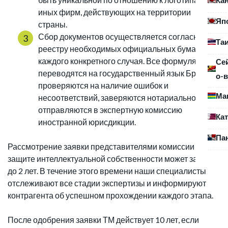
иных фирм, действующих на территории
Яп
страны.
Сбор документов осуществляется согласно
Та
реестру необходимых официальных бумаг для
каждого конкретного случая. Все формуляры
Се
переводятся на государственный язык Брунея,
о-в
проверяются на наличие ошибок и
Ма
несоответствий, заверяются нотариально и
отправляются в экспертную комиссию
Ка
иностранной юрисдикции.
Па
Рассмотрение заявки представителями комиссии по
защите интеллектуальной собственности может занять
до 2 лет. В течение этого времени наши специалисты
отслеживают все стадии экспертизы и информируют
контрагента об успешном прохождении каждого этапа.
После одобрения заявки ТМ действует 10 лет, если