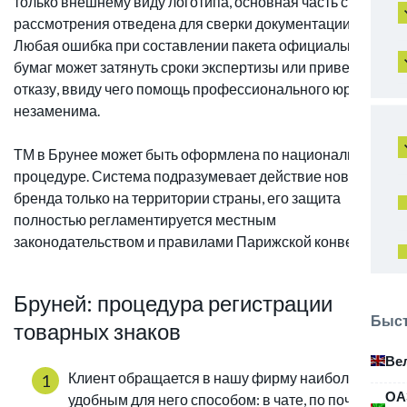
только внешнему виду логотипа, основная часть срока
рассмотрения отведена для сверки документации.
Любая ошибка при составлении пакета официальных
бумаг может затянуть сроки экспертизы или привести к
отказу, ввиду чего помощь профессионального юриста
незаменима.
ТМ в Брунее может быть оформлена по национальной
процедуре. Система подразумевает действие нового
бренда только на территории страны, его защита
полностью регламентируется местным
законодательством и правилами Парижской конвенции.
Бруней: процедура регистрации
Быст
товарных знаков
Ве
Клиент обращается в нашу фирму наиболее
ОА
удобным для него способом: в чате, по почте или