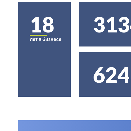
18
313
лет в бизнесе
624