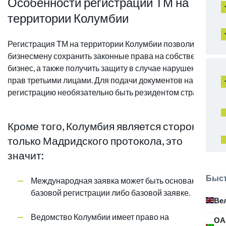
Особенности регистрации ТМ на
территории Колумбии
Регистрация ТМ на территории Колумбии позволит
бизнесмену сохранить законные права на собственный
бизнес, а также получить защиту в случае нарушения его
прав третьими лицами. Для подачи документов на
регистрацию необязательно быть резидентом страны.
Кроме того, Колумбия является стороной
только Мадридского протокола, это
значит:
Быст
Международная заявка может быть основана на
базовой регистрации либо базовой заявке.
Ве
Ведомство Колумбии имеет право на
ОА