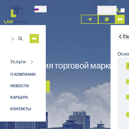
Перейти
Ru
к
Лондон
основному
содержанию
Гл
Осно
Услуги
Регистрация торговой марки в
Колумбии
О КОМПАНИИ
НОВОСТИ
ЗАЯВКА НА УСЛУГУ
КАРЬЕРА
КОНТАКТЫ