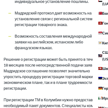
индивидуальное установление пошлины.
(U
Мадридский протокол дает возможность на
Ба
установление связи с региональной системой
Го
регистрации товарного знака.
Си
Возможность составления международной
заявки на английском, испанском либо
Ки
французском языках.
С
(US
Решение о регистрации может быть принято в течение
18 месяцев после непосредственной подачи заявки.
Шв
Мадридское соглашение позволяет значительно
упростить процедуру регистрации торговой марки как в
Эс
экономическом плане, так и в плане трудоемкости
регистрации.
Ге
Ир
При регистрации ТМ в Колумбии нужно предоставить
необходимый пакет документов. Специалисты компании
Ка