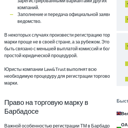
зарегистрированными вариантами других
компаний.
Заполнение и передача официальной заявки в
ведомство.
В некоторых случаях произвести регистрацию торговой
марки проще не в своей стране, а за рубежом. Это может
быть связано с меньшей выплатой комиссий и более
простой юридической процедурой.
Юристы компании Law&Trust выполнят всю
необходимую процедуру для регистрации торговой
марки.
Быст
Право на торговую марку в
Барбадосе
Ве
ОА
Важной особенностью регистрации ТМ в Барбадосе