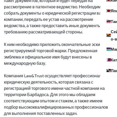
пакет документов, который и будет передан на
рассмотрение в патентное ведомство. Необходимо
Яп
собрать документы о юридической регистрации вашей
компании, передать ее устав на рассмотрение
Та
ведомства, а также предоставить иные документы по
Се
требованию рассматривающей стороны.
о-в
К ним необходимо приложить окончательные эскизы
Ма
регистрируемой торговой марки. Предложенная
эмблема и официальное имя будут внесены в
Ка
международную базу.
Па
Компания Law&Trust осуществляет профессиональную
юридическую деятельность, которая связана с
регистрацией торгового имени частной компании на
территории Барбадоса. Для этого мы обладаем
соответствующим опытом и стажем, а также имеем
подбор высококвалифицированных профессионалов
для выполнения поставленных задач.