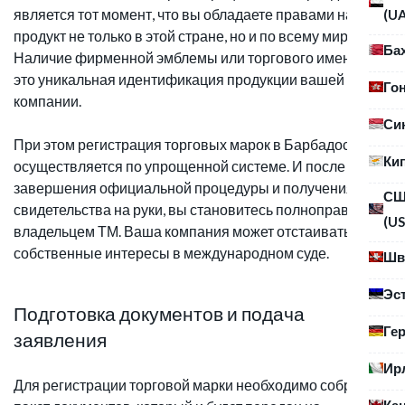
является тот момент, что вы обладаете правами на
(U
продукт не только в этой стране, но и по всему миру.
Ба
Наличие фирменной эмблемы или торгового имени –
это уникальная идентификация продукции вашей
Го
компании.
Си
При этом регистрация торговых марок в Барбадосе
Ки
осуществляется по упрощенной системе. И после
завершения официальной процедуры и получения
С
свидетельства на руки, вы становитесь полноправным
(US
владельцем ТМ. Ваша компания может отстаивать
собственные интересы в международном суде.
Шв
Эс
Подготовка документов и подача
Ге
заявления
Ир
Для регистрации торговой марки необходимо собрать
Ка