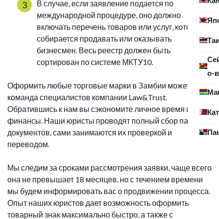
В случае, если заявление подается по
международной процедуре, оно должно
Яп
включать перечень товаров или услуг, которые
собирается продавать или оказывать
Та
бизнесмен. Весь реестр должен быть
Се
сортирован по системе МКТУ10.
о-в
Оформить любые торговые марки в Замбии может
Ма
команда специалистов компании Law&Trust.
Обратившись к нам вы сэкономите личное время и
Ка
финансы. Наши юристы проводят полный сбор пакета
Па
документов, сами занимаются их проверкой и
переводом.
Мы следим за сроками рассмотрения заявки, чаще всего
она не превышает 18 месяцев, но с течением времени
мы будем информировать вас о продвижении процесса.
Опыт наших юристов дает возможность оформить
товарный знак максимально быстро, а также с