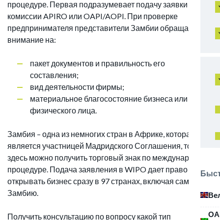
процедуре. Первая подразумевает подачу заявки в
комиссии APIRO или OAPI/AOPI. При проверке
предпринимателя представители Замбии обращают
внимание на:
пакет документов и правильность его
составления;
вид деятельности фирмы;
материальное благосостояние бизнеса или
физического лица.
Замбия – одна из немногих стран в Африке, которая
является участницей Мадридского Соглашения, то есть
здесь можно получить торговый знак по международной
процедуре. Подача заявления в WIPO дает право
Быст
открывать бизнес сразу в 97 странах, включая саму
Замбию.
Ве
ОА
Получить консультацию по вопросу какой тип