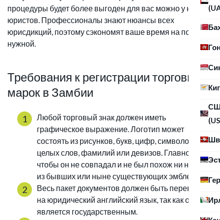
(U
процедуры будет более выгоден для вас можно у наших
юристов. Профессионалы знают нюансы всех
Ба
юрисдикций, поэтому сэкономят ваше время на поиски
нужной.
Го
Си
Требования к регистрации торговых
Ки
марок в Замбии
С
Любой торговый знак должен иметь
(US
графическое выражение. Логотип может
Шв
состоять из рисунков, букв, цифр, символов,
целых слов, фамилий или девизов. Главное,
Эс
чтобы он не совпадал и не был похож ни на один
из бывших или ныне существующих эмблем.
Ге
Весь пакет документов должен быть переведен
на юридический английский язык, так как он
Ир
является государственным.
Ка