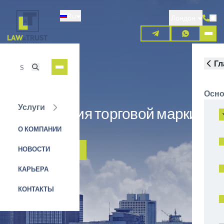
Перейти
Ru
к
Лондон
основному
содержанию
Гл
Осно
Услуги
Регистрация торговой марки в
Замбии
О КОМПАНИИ
НОВОСТИ
ЗАЯВКА НА УСЛУГУ
КАРЬЕРА
КОНТАКТЫ