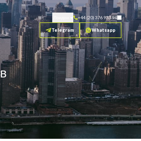
Лондон
+44 (20) 376 933 94
Telegram
Whatsapp
ов