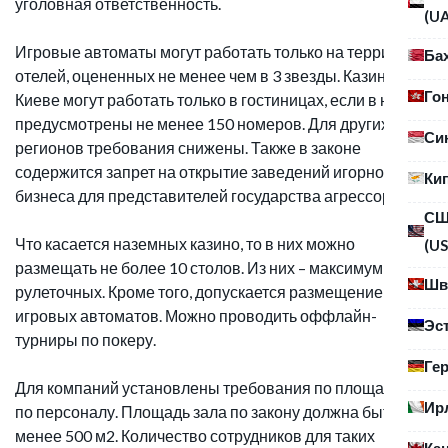
уголовная ответственность.
(U
Игровые автоматы могут работать только на территории
Ба
отелей, оцененных не менее чем в 3 звезды. Казино в
Го
Киеве могут работать только в гостиницах, если в них
предусмотрены не менее 150 номеров. Для других
Си
регионов требования снижены. Также в законе
содержится запрет на открытие заведений игорного
Ки
бизнеса для представителей государства агрессора.
С
Что касается наземных казино, то в них можно
(US
размещать не более 10 столов. Из них – максимум 2
Шв
рулеточных. Кроме того, допускается размещение до 50
игровых автоматов. Можно проводить оффлайн-
Эс
турниры по покеру.
Ге
Для компаний установлены требования по площади и
Ир
по персоналу. Площадь зала по закону должна быть не
менее 500 м2. Количество сотрудников для таких
Ка