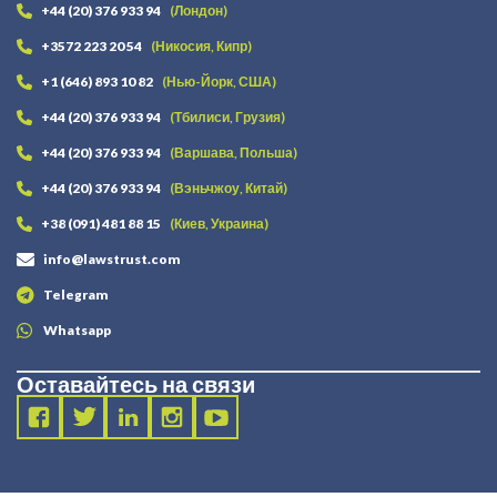
+44 (20) 376 933 94
(Лондон)
+3572 223 20 54
(Никосия, Кипр)
+1 (646) 893 10 82
(Нью-Йорк, США)
+44 (20) 376 933 94
(Тбилиси, Грузия)
+44 (20) 376 933 94
(Варшава, Польша)
+44 (20) 376 933 94
(Вэньчжоу, Китай)
+38 (091) 481 88 15
(Киев, Украина)
info@lawstrust.com
Telegram
Whatsapp
Оставайтесь на связи