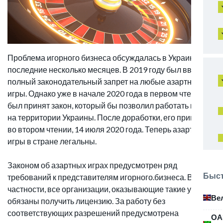
Проблема игорного бизнеса обсуждалась в Украине
последние несколько месяцев. В 2019 году был введен
полный законодательный запрет на любые азартные
игры. Однако уже в начале 2020 года в первом чтении
был принят закон, который бы позволил работать казино
на территории Украины. После доработки, его приняли и
во втором чтении, 14 июля 2020 года. Теперь азартные
игры в стране легальны.
Законом об азартных играх предусмотрен ряд
Быст
требований к представителям игорного.бизнеса. В
частности, все организации, оказывающие такие услуги,
Ве
обязаны получить лицензию. За работу без
соответствующих разрешений предусмотрена
ОА