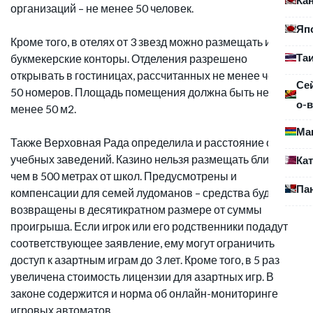
организаций – не менее 50 человек.
Яп
Кроме того, в отелях от 3 звезд можно размещать и
Та
букмекерские конторы. Отделения разрешено
открывать в гостиницах, рассчитанных не менее чем на
Се
50 номеров. Площадь помещения должна быть не
о-в
менее 50 м2.
Ма
Также Верховная Рада определила и расстояние от
учебных заведений. Казино нельзя размещать ближе,
Ка
чем в 500 метрах от школ. Предусмотрены и
Па
компенсации для семей лудоманов – средства будут
возвращены в десятикратном размере от суммы
проигрыша. Если игрок или его родственники подадут
соответствующее заявление, ему могут ограничить
доступ к азартным играм до 3 лет. Кроме того, в 5 раз
увеличена стоимость лицензии для азартных игр. В
законе содержится и норма об онлайн-мониторинге
игровых автоматов.