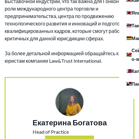
выставочной индустрии, что так важна для Гонконга в
роли международного центра торговли и
Яп
предпринимательства, центра по продвижению
технологического развития и инноваций и подготовки
Та
квалифицированных кадров, которые смогут работать в
Ма
критичных для данной юрисдикции сферах.
Се
За более детальной информацией обращайтесь к
о-в
юристам компании Law&Trust International.
Ка
Па
Екатерина Богатова
Head of Practice