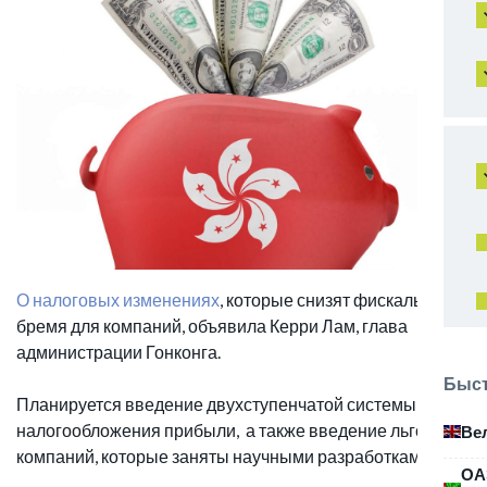
О налоговых изменениях
, которые снизят фискальное
бремя для компаний, объявила Керри Лам, глава
администрации Гонконга.
Быст
Планируется введение двухступенчатой системы
налогообложения прибыли, а также введение льгот для
Ве
компаний, которые заняты научными разработками.
ОА