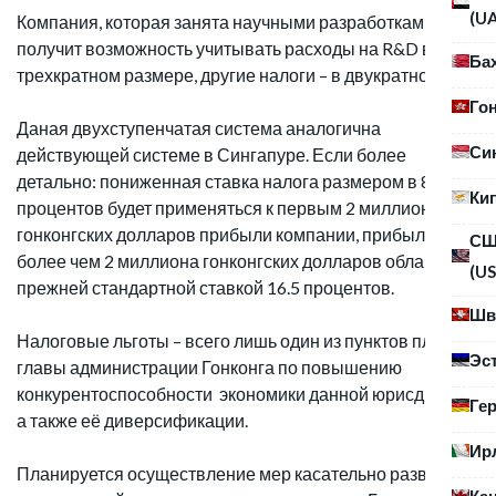
(U
Компания, которая занята научными разработками,
получит возможность учитывать расходы на R&D в
Ба
трехкратном размере, другие налоги – в двукратном.
Го
Даная двухступенчатая система аналогична
Си
действующей системе в Сингапуре. Если более
детально: пониженная ставка налога размером в 8.25
Ки
процентов будет применяться к первым 2 миллионам
гонконгских долларов прибыли компании, прибыль же
С
более чем 2 миллиона гонконгских долларов облагается
(US
прежней стандартной ставкой 16.5 процентов.
Шв
Налоговые льготы – всего лишь один из пунктов плана
Эс
главы администрации Гонконга по повышению
конкурентоспособности экономики данной юрисдикции,
Ге
а также её диверсификации.
Ир
Планируется осуществление мер касательно развития
Ка