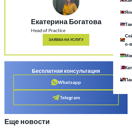
Яп
Екатерина Богатова
Та
Head of Practice
Се
ЗАЯВКА НА УСЛУГУ
о-в
Ма
Ка
Бесплатная консультация
Па
Whatsapp
Telegram
Еще новости