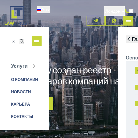
Перейти
Ru
к
Лондон
основному
содержанию
Гл
Осно
Услуги
В 2020 году создан реестр
бенефициаров компаний на
О КОМПАНИИ
Кипре
НОВОСТИ
ЗАЯВКА НА УСЛУГУ
КАРЬЕРА
КОНТАКТЫ