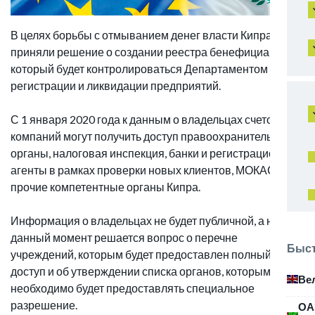
В целях борьбы с отмыванием денег власти Кипра
приняли решение о создании реестра бенефициаров,
который будет контролироваться Департаментом
регистрации и ликвидации предприятий.
С 1 января 2020 года к данным о владельцах счетов и
компаний могут получить доступ правоохранительные
органы, налоговая инспекция, банки и регистрационные
агенты в рамках проверки новых клиентов, МОКАС и
прочие компетентные органы Кипра.
Информация о владельцах не будет публичной, а на
данный момент решается вопрос о перечне
Быст
учреждений, которым будет предоставлен полный
доступ и об утверждении списка органов, которым
Ве
необходимо будет предоставлять специальное
разрешение.
ОА