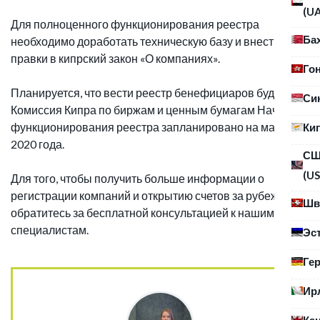
(U
Для полноценного функционирования реестра
Ба
необходимо доработать техническую базу и внести
правки в кипрский закон «О компаниях».
Го
Планируется, что вести реестр бенефициаров будет
Си
Комиссия Кипра по биржам и ценным бумагам Начало
функционирования реестра запланировано на март
Ки
2020 года.
С
(US
Для того, чтобы получить больше информации о
регистрации компаний и открытию счетов за рубежом,
Шв
обратитесь за бесплатной консультацией к нашим
специалистам.
Эс
Ге
Ир
Ка