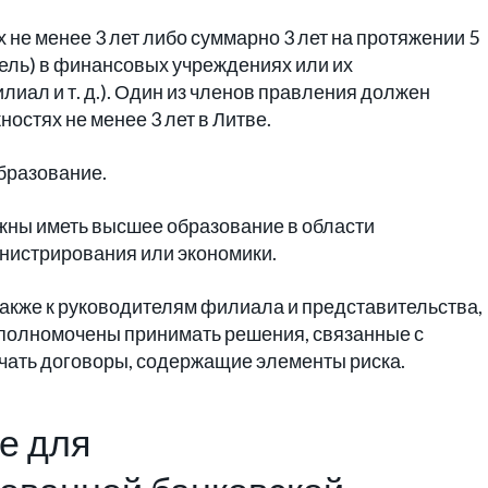
не менее 3 лет либо суммарно 3 лет на протяжении 5
тель) в финансовых учреждениях или их
лиал и т. д.). Один из членов правления должен
остях не менее 3 лет в Литве.
бразование.
жны иметь высшее образование в области
нистрирования или экономики.
акже к руководителям филиала и представительства,
 уполномочены принимать решения, связанные с
чать договоры, содержащие элементы риска.
е для