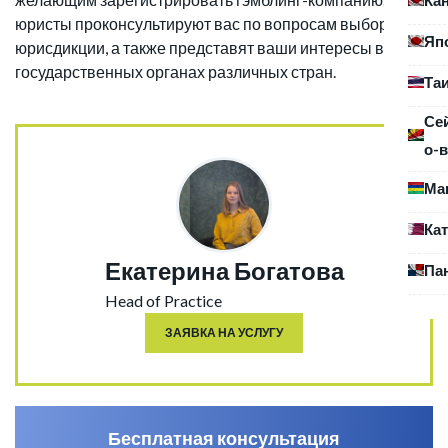
юристы проконсультируют вас по вопросам выбора
Яп
юрисдикции, а также представят ваши интересы в
государственных органах различных стран.
Та
Се
о-в
Ма
Ка
Екатерина Богатова
Па
Head of Practice
ЗАЯВКА НА УСЛУГУ
Бесплатная консультация