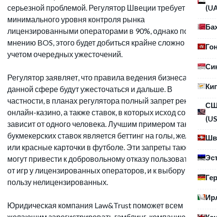
серьезной проблемой. Регулятор Швеции требует
(U
минимального уровня контроля рынка
Ба
лицензированными операторами в 90%, однако по
мнению BOS, этого будет добиться крайне сложно с
Го
учетом очередных ужесточений.
Си
Регулятор заявляет, что правила ведения бизнеса в
Ки
данной сфере будут ужесточаться и дальше. В
частности, в планах регулятора полный запрет рекламы
С
онлайн-казино, а также ставок, в которых исход события
(US
зависит от одного человека. Лучшим примером таких
букмекерских ставок является беттинг на голы, желтые
Шв
или красные карточки в футболе. Эти запреты также
Эс
могут привести к добровольному отказу пользователей
от игр у лицензированных операторов, и к выбору в
Ге
пользу нелицензированных.
Ир
Юридическая компания Law&Trust поможет всем
желающим зарегистрировать гэмблинг-компанию. Наши
Ка