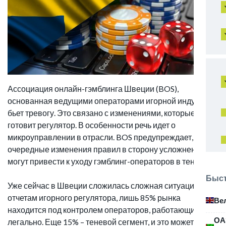
Ассоциация онлайн-гэмблинга Швеции (BOS),
основанная ведущими операторами игорной индустрии,
бьет тревогу. Это связано с изменениями, которые
готовит регулятор. В особенности речь идет о
микроуправлении в отрасли. BOS предупреждает, что
очередные изменения правил в сторону усложнения
могут привести к уходу гэмблинг-операторов в тень.
Быст
Уже сейчас в Швеции сложилась сложная ситуация. По
отчетам игорного регулятора, лишь 85% рынка
Ве
находится под контролем операторов, работающих
ОА
легально. Еще 15% – теневой сегмент, и это может стать