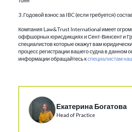
тонн
3 .Годовой взнос за IBC (если требуется) соста
Компания Law&Trust International имеет огром
оффшорных юрисдикциях и Сент-Винсент и Гр
специалистов которые окажут вам юридические
процесс регистрации вашего судна в данном 
информации обращайтесь к
специалистам на
Екатерина Богатова
Head of Practice