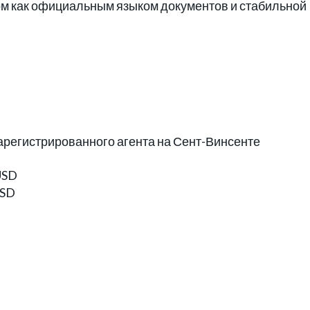
ом как официальным языком документов и стабильной
зарегистрированного агента на Сент-Винсенте
USD
USD