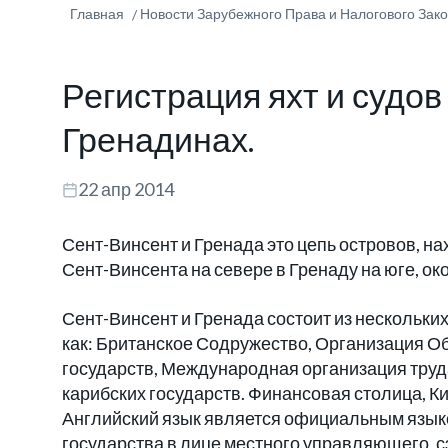
Главная
Новости Зарубежного Права и Налогового Зак
Регистрация яхт и судов
Гренадинах.
22 апр 2014
Сент-Винсент и Гренада это цепь островов, на
Сент-Винсента на севере в Гренаду на юге, ок
Сент-Винсент и Гренада состоит из нескольких
как: Британское Содружество, Организация 
государств, Международная организация труд
карибских государств. Финансовая столица, К
Английский язык является официальным языком
государства в лице местного управляющего, 