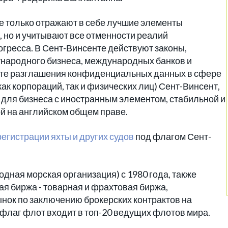
е только отражают в себе лучшие элементы
но и учитывают все отменности реалий
гресса. В Сент-Винсенте действуют законы,
народного бизнеса, международных банков и
рете разглашения конфиденциальных данных в сфере
ак корпораций, так и физических лиц) Сент-Винсент,
 для бизнеса с иностранным элементом, стабильной и
й на английском общем праве.
регистрации яхты и других судов
под флагом Сент-
дная морская организация) с 1980 года, также
я биржа - товарная и фрахтовая биржа,
нок по заключению брокерских контрактов на
 флаг флот входит в топ-20 ведущих флотов мира.