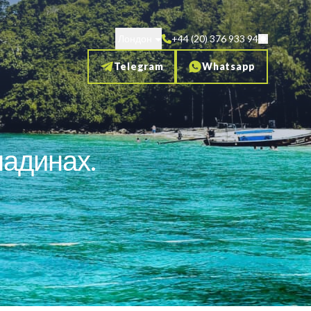
Лондон
+44 (20) 376 933 94
Telegram
Whatsapp
надинах.