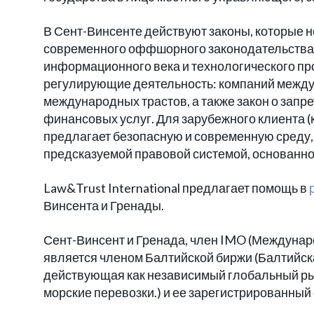
В Сент-Винсенте действуют законы, которые н
современного оффшорного законодательства, 
информационного века и технологического про
регулирующие деятельность: компаний между
международных трастов, а также закон о зап
финансовых услуг. Для зарубежного клиента (к
предлагает безопасную и современную среду,
предсказуемой правовой системой, основанно
Law&Trust International предлагает помощь в
Винсента и Гренады.
Сент-Винсент и Гренада, член IMO (Междунаро
является членом Балтийской биржи (Балтийска
действующая как независимый глобальный ры
морские перевозки.) и ее зарегистрированный