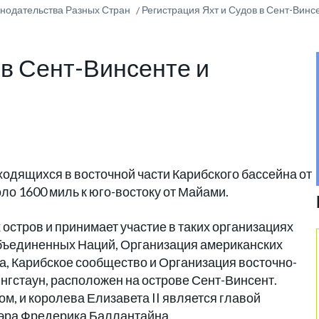
онодательства Разных Стран
Регистрация Яхт и Судов в Сент-Винс
 в Сент-Винсенте и
ходящихся в восточной части Карибского бассейна от
оло 1600 миль к юго-востоку от Майами.
 остров и принимает участие в таких организациях
Объединенных Наций, Организация американских
а, Карибское сообщество и Организация восточно-
ингстаун, расположен на острове Сент-Винсент.
, и королева Елизавета II является главой
сэра Фредерика Баллантайна.