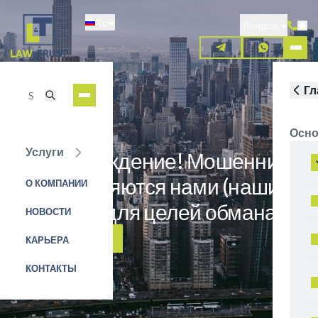
Перейти
Ru
к
Лондон
основному
содержанию
Гл
Осно
Услуги
Предупреждение! Мошенники
представляются нами (нашим
О КОМПАНИИ
брендом) для целей обмана!
НОВОСТИ
ЗАЯВКА НА УСЛУГУ
КАРЬЕРА
КОНТАКТЫ