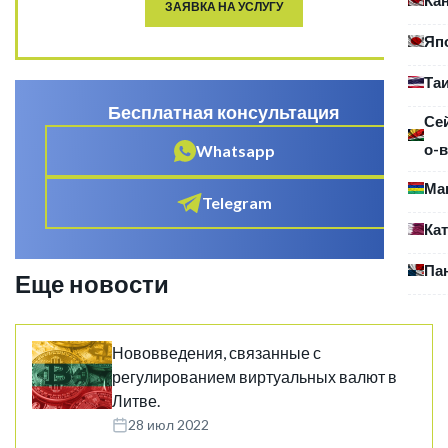
ЗАЯВКА НА УСЛУГУ
Яп
Та
Бесплатная консультация
Се
о-в
Whatsapp
Ма
Telegram
Ка
Па
Еще новости
Нововведения, связанные с
регулированием виртуальных валют в
Литве.
28 июл 2022