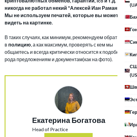
криптовалютных обменов, гарантий, ico и т.д. У нас
(U
никогда не работал некий "Алексей Иан Раманов".
Мы не используем печатей, которые вы можете
Ба
видеть на картинке.
Го
В таких случаях, как минимум, рекомендуем обратиться
Си
в
полицию
, а как максимум, проверять с кем мы
общаетесь и всегда критически относится к подобного
Ки
рода предложениям и документам(как на фото).
С
(US
Шв
Эс
Ге
Екатерина Богатова
Ир
Head of Practice
Ка