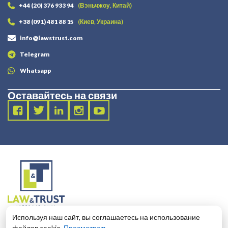
+44 (20) 376 933 94
(Вэньчжоу, Китай)
+38 (091) 481 88 15
(Киев, Украина)
info@lawstrust.com
Telegram
Whatsapp
Оставайтесь на связи
2003 - 2025 LANDT LEGAL LLP
Используя наш сайт, вы соглашаетесь на использование
124 City Road, London, United Kingdom, EC1V 2NX
файлов cookie.
Просмотреть