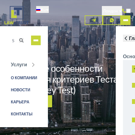
Перейти
Ru
к
Лондон
основному
содержанию
Гл
Осно
Услуги
Некоторые особенности
толкования критериев Теста
О КОМПАНИИ
Хауи (Howey Test)
НОВОСТИ
ЗАЯВКА НА УСЛУГУ
КАРЬЕРА
КОНТАКТЫ