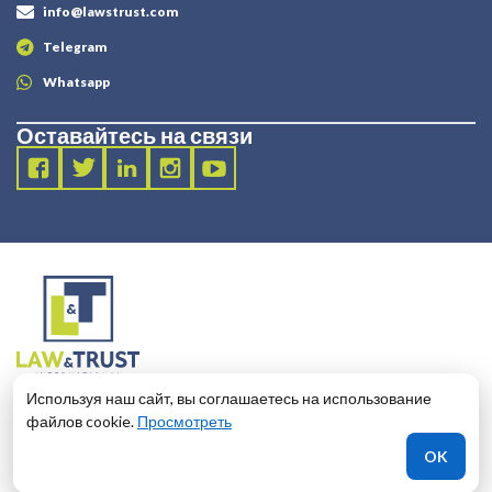
info@lawstrust.com
Telegram
Whatsapp
Оставайтесь на связи
2003 - 2025 LANDT LEGAL LLP
Используя наш сайт, вы соглашаетесь на использование
124 City Road, London, United Kingdom, EC1V 2NX
файлов cookie.
Просмотреть
OK