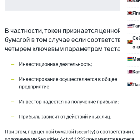
Яп
Та
В частности, токен признается ценной
Се
бумагой в том случае если соответствует
о-в
четырем ключевым параметрам теста:
Ма
Инвестиционная деятельность;
Ка
Инвестирование осуществляется в общее
Па
предприятие;
Инвестор надеется на получение прибыли;
Прибыль зависит от действий иных лиц.
При этом, под ценной бумагой (security) в соответствии с
положениями Securities Act of 1933 понимаются векселя,