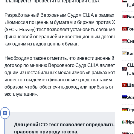
планируется провести на территории США.
(U
Разработанный Верховным Судом США в рамках дела
Ба
«Комиссия по ценным бумагам и биржам против Хауи»
Го
(SEC v. Howey) тест позволяет установить связь между
финансовой операцией и инвестиционным договором
Си
как одним из видов ценных бумаг.
Ки
Необходимо также отметить, что инвестиционный
договор по мнению Верховного Суда США является
С
одним из нестабильных механизмов «в рамках которых
(US
инвестор выделяет финансовые средства таким
Шв
образом, чтобы обеспечить доход или прибыль от их
эксплуатации».
Эс
Ге
Ир
Для целей ICO тест позволяет определить
правовую природу токена.
Ка