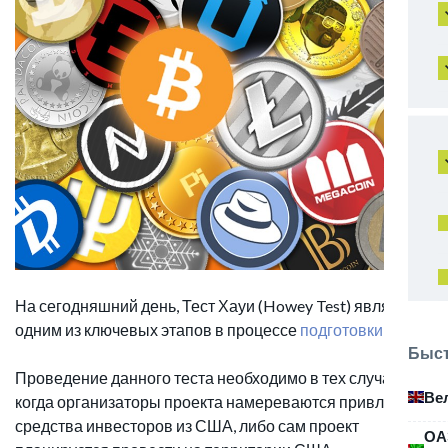
На сегодняшний день, Тест Хауи (Howey Test) является
одним из ключевых этапов в процессе
подготовки ICO
.
Быст
Проведение данного теста необходимо в тех случаях,
Ве
когда организаторы проекта намереваются привлекать
средства инвесторов из США, либо сам проект
ОА