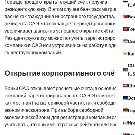
Гораздо проще открыть текущий счёт, получив
(U
резидентскую визу. В этом случае банк рассматривает
вас не как гражданина иностранного государства, а как
Ба
резидента ОАЭ, что сокращает период проверок и
Го
увеличивает шансы на успешное открытие счёта.
Резидентскую визу можно получить, зарегистрировав
Си
компанию в ОАЭ или устроившись на работу в одну из
существующих компаний.
Ки
С
Открытие корпоративного счёта
(US
Шв
Банки ОАЭ открывают расчётные счета, в основном, для
компаний, зарегистрированных в ОАЭ. Это может быть
Эс
как местная (на материковой части), так и свободная
экономическая зона. При выборе свободной
Ге
экономической зоны для регистрации компании следует
Ир
учитывать, что они имеют разные рейтинги для банков.
Ка