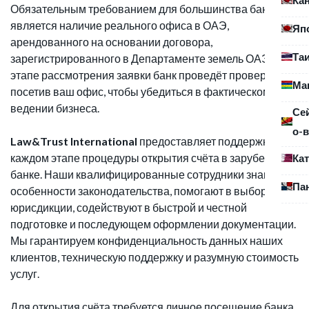
Обязательным требованием для большинства банков
является наличие реального офиса в ОАЭ,
Яп
арендованного на основании договора,
Та
зарегистрированного в Департаменте земель ОАЭ. На
этапе рассмотрения заявки банк проведёт проверку,
Ма
посетив ваш офис, чтобы убедиться в фактическом
ведении бизнеса.
Се
о-в
Law&Trust International
предоставляет поддержку на
каждом этапе процедуры открытия счёта в зарубежном
Ка
банке. Наши квалифицированные сотрудники знают
Па
особенности законодательства, помогают в выборе
юрисдикции, содействуют в быстрой и честной
подготовке и последующем оформлении документации.
Мы гарантируем конфиденциальность данных наших
клиентов, техническую поддержку и разумную стоимость
услуг.
Для открытия счёта требуется личное посещение банка