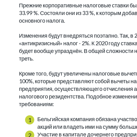
Прежние корпоративные налоговые ставки бы
33.99 %. Состояли они из 33 %, к которым доб
основного налога.
Изменения будут внедряться поэтапно. Так, в 
«антикризисный» налог - 2%. К 2020 году став
будет вообще упразднён. В общей сложности н
треть.
Кроме того, будут увеличены налоговые выче
100%, которые представляют собой вычеты на
предприятия, осуществляющего отчисления а
налогового резидентства. Подобное изменени
требованиям:
Бельгийская компания обязана участво
акций или владеть ими на сумму больше
Участие в капитале дочернего предпр