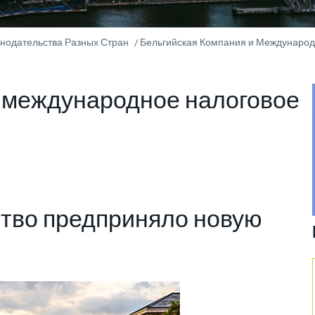
онодательства Разных Стран
Бельгийская Компания и Междунаро
и международное налоговое
ство предприняло новую