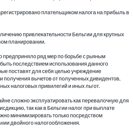
арегистрировано плательщиком налога на прибыль в
еличению привлекательности Бельгии для крупных
вом планировании.
во предприняло ряд мер по борьбе с рьяным
т быть последствием использования данного
рые поставят для себя целью учреждение
ти получения вычетов от полученных дивидентов,
ных налоговых привилегий и иных льгот.
айне сложно эксплуатировать как перевалочную для
дикцию, так как в Бельгии налог при выплате
ожно минимизировать только посредством
нии двойного налогообложения.