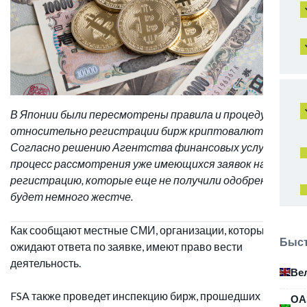
В Японии были пересмотрены правила и процедуры
относительно регистрации бирж криптовалют.
Согласно решению Агентства финансовых услуг (FSA),
процесс рассмотрения уже имеющихся заявок на
регистрацию, которые еще не получили одобрения,
будет немного жестче.
Как сообщают местные СМИ, организации, которые
Быст
ожидают ответа по заявке, имеют право вести
деятельность.
Ве
FSA также проведет инспекцию бирж, прошедших
ОА