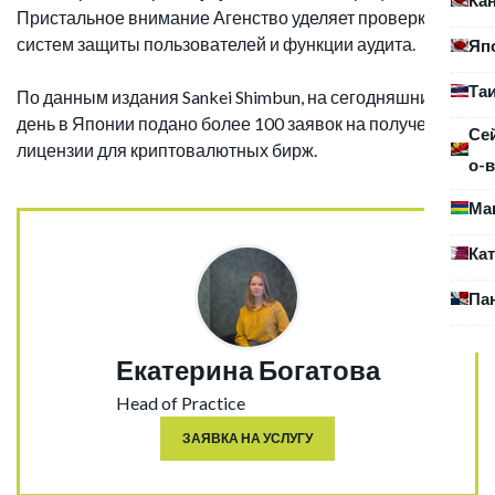
Пристальное внимание Агенство уделяет проверке
систем защиты пользователей и функции аудита.
Яп
Та
По данным издания Sankei Shimbun, на сегодняшний
день в Японии подано более 100 заявок на получение
Се
лицензии для криптовалютных бирж.
о-в
Ма
Ка
Па
Екатерина Богатова
Head of Practice
ЗАЯВКА НА УСЛУГУ