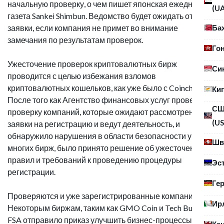
начальную проверку, о чем пишет японская ежедневная
(U
газета Sankei Shimbun. Ведомство будет ожидать отзыва
Ба
заявки, если компания не примет во внимание
замечания по результатам проверок.
Го
Ужесточение проверок криптовалютных бирж
Си
проводится с целью избежания взломов
криптовалютных кошельков, как уже было с Coincheck.
Ки
После того как Агентство финансовых услуг провело
С
проверку компаний, которые ожидают рассмотрения
(US
заявки на регистрацию и ведут деятельность, и
обнаружило нарушения в области безопасности у
Шв
многих бирж, было принято решение об ужесточении
правил и требований к проведению процедуры
Эс
регистрации.
Ге
Проверяются и уже зарегистрированные компании.
Ир
Некоторым биржам, таким как GMO Coin и Tech Buerau,
FSA отправило приказ улучшить бизнес-процессы.
Ка