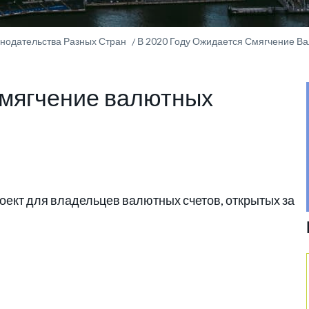
онодательства Разных Стран
В 2020 Году Ожидается Смягчение В
смягчение валютных
ект для владельцев валютных счетов, открытых за