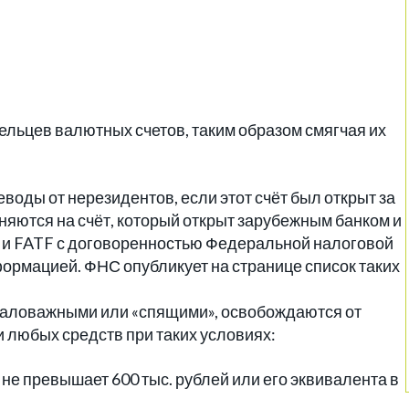
ельцев валютных счетов, таким образом смягчая их
воды от нерезидентов, если этот счёт был открыт за
няются на счёт, который открыт зарубежным банком и
 и FATF с договоренностью Федеральной налоговой
ормацией. ФНС опубликует на странице список таких
маловажными или «спящими», освобождаются от
 любых средств при таких условиях:
 не превышает 600 тыс. рублей или его эквивалента в