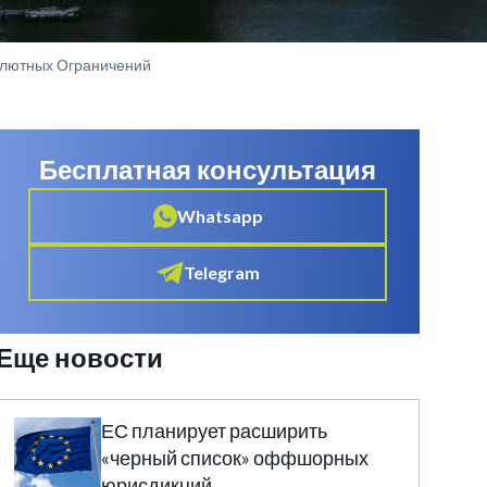
алютных Ограничений
Бесплатная консультация
Whatsapp
Telegram
Еще новости
ЕС планирует расширить
«черный список» оффшорных
юрисдикций