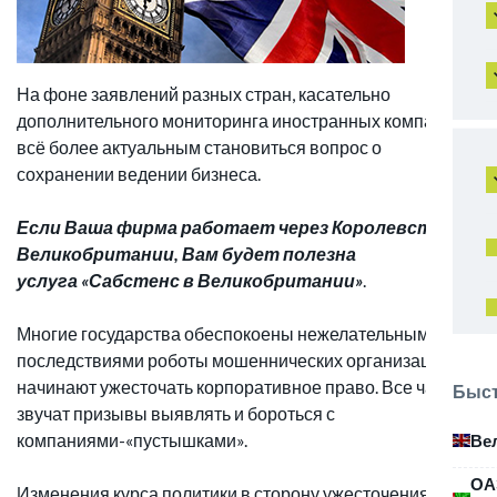
На фоне заявлений разных стран, касательно
дополнительного мониторинга иностранных компаний,
всё более актуальным становиться вопрос о
сохранении ведении бизнеса.
Если Ваша фирма работает через Королевство
Великобритании, Вам будет полезна
услуга «Сабстенс в Великобритании»
.
Многие государства обеспокоены нежелательными
последствиями роботы мошеннических организаций, и
начинают ужесточать корпоративное право. Все чаще
Быст
звучат призывы выявлять и бороться с
компаниями-«пустышками».
Ве
ОА
Изменения курса политики в сторону ужесточения