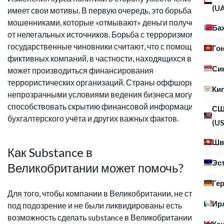
(U
имеет свои мотивы. В первую очередь, это борьба с
мошенниками, которые «отмывают» деньги полученные
Ба
от нелегальных источников. Борьба с терроризмом -
государственные чиновники считают, что с помощью
Го
фиктивных компаний, в частности, находящихся в UK,
Си
может производиться финансирования
террористических организаций. Страны оффшоры или с
Ки
непрозрачными условиями ведения бизнеса могут
способствовать скрытию финансовой информации,
С
бухгалтерского учёта и других важных фактов.
(US
Шв
Как Substance в
Эс
Великобритании может помочь?
Ге
Для того, чтобы компании в Великобритании, не стали
Ир
под подозрение и не были ликвидированы есть
возможность сделать substance в Великобритании и
Ка