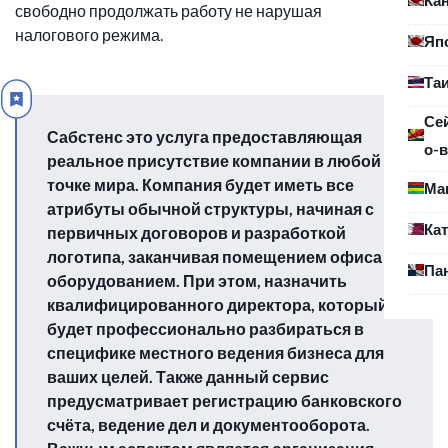
свободно продолжать работу не нарушая
налогового режима.
Яп
Та
Се
Сабстенс это услуга предоставляющая
о-в
реальное присутствие компании в любой
точке мира. Компания будет иметь все
Ма
атрибуты обычной структуры, начиная с
Ка
первичных договоров и разработкой
логотипа, заканчивая помещением офиса и
Па
оборудованием. При этом, назначить
квалифицированного директора, который
будет профессионально разбираться в
специфике местного ведения бизнеса для
ваших целей. Также данный сервис
предусматривает регистрацию банковского
счёта, ведение дел и документооборота.