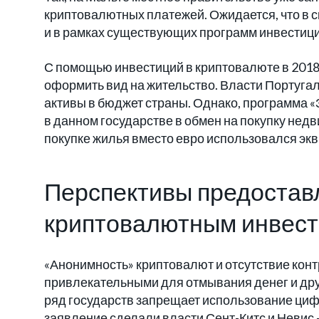
криптовалютных платежей. Ожидается, что в с
и в рамках существующих программ инвестиц
С помощью инвестиций в криптовалюте в 2018 
оформить вид на жительство. Власти Португа
активы в бюджет страны. Однако, программа «
в данном государстве в обмен на покупку недв
покупке жилья вместо евро использовался эк
Перспективы предостав
криптовалютным инвес
«Анонимность» криптовалют и отсутствие конт
привлекательными для отмывания денег и др
ряд государств запрещает использование циф
заявление сделали власти Сент-Китс и Невис -