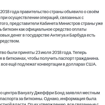
ле 2018 года правительство страны объявило о своём
при осуществлении операций, связанных с
того, представители Кабинета Министров страны уже
ть биткоин как официальное средство оплаты
овых денег в государстве Антигуа и Барбуда есть
редством.
во были приняты 23 июля 2018 года. Теперь
 в биткоинах, чтобы получить паспорт гражданина.
 все ещё подлежат конвертации в долларах США.
го центра Вануату Джеффри Бонд заявлял местным
 паспорта за биткоины. Однако, информация была
стной власти. По их утверждению, все связанные с