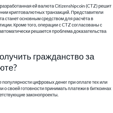
 разработанная ей валюта Citizenshipcoin (CTZ) решит
ении криптовалютных транзакций. Представители
та станет основным средством для расчёта в
тиции. Кроме того, операции с CTZ согласованы с
автоматически решается проблема доказательства
получить гражданство за
юте?
е популярности цифровых денег при оплате тех или
ли о своей готовности принимать платежи в биткоинах
ветствующие законопроекты.