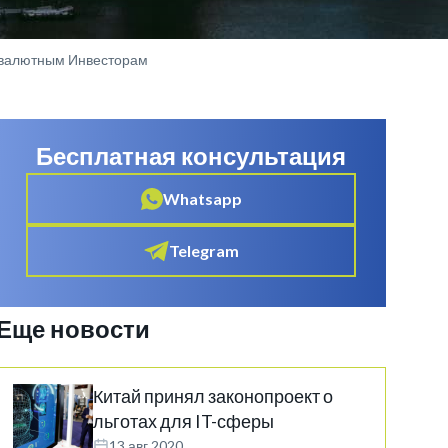
овалютным Инвесторам
Бесплатная консультация
Whatsapp
Telegram
Еще новости
Китай принял законопроект о
льготах для IT-сферы
13 авг 2020