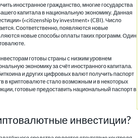
учить иностранное гражданство, многие государства
Вашего капитала в национальную экономику. Данная
иции» («citizenship by investment» (CBI). Число
ается. Соответственно, появляются новые
ляются новые способы оплаты таких программ. Один
птовалюте.
нвесторам готовы страны с низким уровнем
ональную экономику за счёт иностранного капитала.
биткоина и других цифровых валют получить паспорт
тв в криптовалюте стало возможным и в некоторых
икции, готовые предоставить национальный паспорт в
иптовалютные инвестиции?
латёжного средства является отсутствие контроля