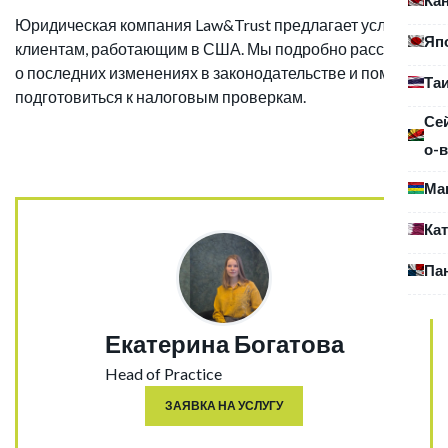
Юридическая компания Law&Trust предлагает услуги
Яп
клиентам, работающим в США. Мы подробно расскажем
о последних изменениях в законодательстве и поможем
Та
подготовиться к налоговым проверкам.
Се
о-в
Ма
Ка
Па
Екатерина Богатова
Head of Practice
ЗАЯВКА НА УСЛУГУ