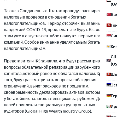
(U
Также в Соединенных Штатах проведут расширенные
Ба
налоговые проверки в отношении богатых
налогоплательщиков. Период отсрочек, вызванных
Го
пандемией COVID-19, продлевать не будут. В связи с
этим уже в августе-сентябре начнутся первые проверки
Си
компаний. Особое внимание уделят самым богатым
Ки
налогоплательщикам.
С
Представители IRS заявили, что будут рассматриваться
(US
вопросы обязательной репатриации зарубежного
капитала, который ранее не облагался налогом. Кроме
Шв
того, будут рассматривать вопросы соблюдения
Эс
ограничений, вычет расходов по процентам,
своевременность декларировать активов, которые есть
Ге
у богатейших налогоплательщиков за рубежом. Для этих
целей привлекли специальную группу опытных
Ир
аудиторов (Global High Wealth Industry Group).
Ка