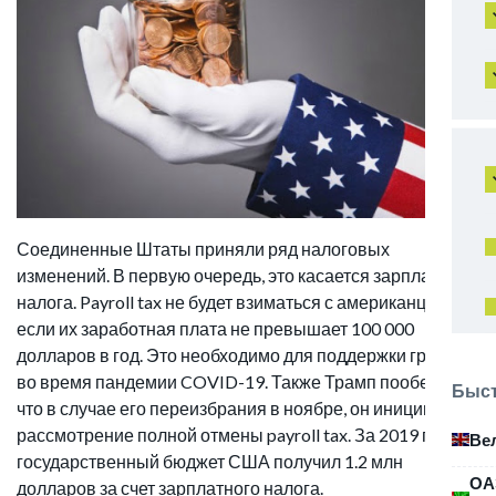
Соединенные Штаты приняли ряд налоговых
изменений. В первую очередь, это касается зарплатного
налога. Payroll tax не будет взиматься с американцев,
если их заработная плата не превышает 100 000
долларов в год. Это необходимо для поддержки граждан
во время пандемии COVID-19. Также Трамп пообещал,
Быст
что в случае его переизбрания в ноябре, он инициирует
рассмотрение полной отмены payroll tax. За 2019 год
Ве
государственный бюджет США получил 1.2 млн
ОА
долларов за счет зарплатного налога.