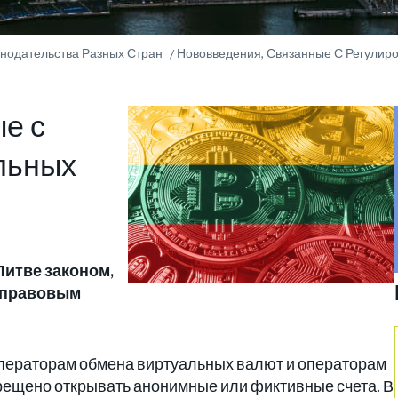
онодательства Разных Стран
Нововведения, Связанные С Регулиро
е с
льных
 Литве законом,
с правовым
 операторам обмена виртуальных валют и операторам
рещено открывать анонимные или фиктивные счета. В