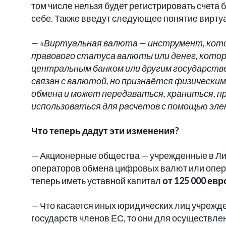
том числе нельзя будет регистрировать счета
себе. Также введут следующее понятие вирт
— «Виртуальная валюта — инструмент, кот
правового статуса валюты или денег, котор
центральным банком или другим государств
связан с валютой, но признаётся физически
обмена и может передаваться, храниться, п
использоваться для расчетов с помощью эле
Что теперь дадут эти изменения?
— Акционерные общества — учрежденные в Ли
операторов обмена цифровых валют или опе
теперь иметь уставной капитал
от 125 000 евр
— Что касается иных юридических лиц учрежд
государств членов ЕС, то они для осуществл