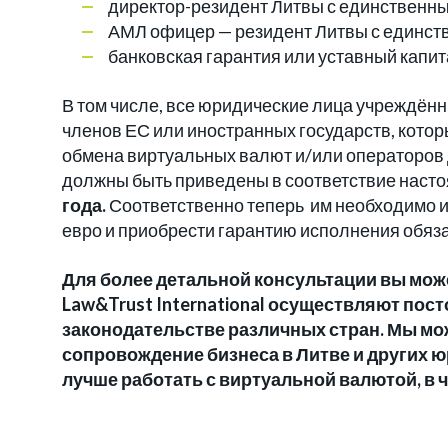
директор-резидент Литвы с единственны
АМЛ офицер — резидент Литвы с единств
банковская гарантия или уставный капит
В том числе, все юридические лица учреждённ
членов ЕС или иностранных государств, кото
обмена виртуальных валют и/или операторов
должны быть приведены в соответствие наст
года.
Соответственно теперь им необходимо из
евро и приобрести гарантию исполнения обяза
Для более детальной консультации вы мож
Law&Trust International осуществляют по
законодательстве различных стран. Мы мо
сопровождение бизнеса в Литве и других ю
лучше работать с виртуальной валютой, в 