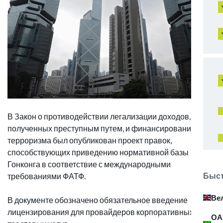
В Закон о противодействии легализации доходов,
полученных преступным путем, и финансировании
терроризма был опубликован проект правок,
способствующих приведению нормативной базы
Гонконга в соответствие с международными
Быст
требованиями ФАТФ.
Ве
В документе обозначено обязательное введение
лицензирования для провайдеров корпоративных и
ОА