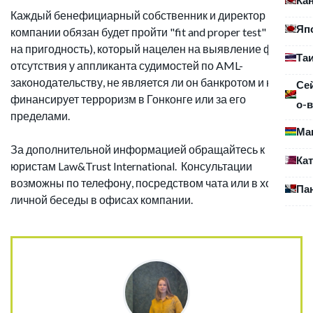
Каждый бенефициарный собственник и директор
Яп
компании обязан будет пройти "fit and proper test" (тест
на пригодность), который нацелен на выявление факта
Та
отсутствия у аппликанта судимостей по AML-
законодательству, не является ли он банкротом и не
Се
финансирует терроризм в Гонконге или за его
о-в
пределами.
Ма
За дополнительной информацией обращайтесь к
Ка
юристам Law&Trust International. Консультации
возможны по телефону, посредством чата или в ходе
Па
личной беседы в офисах компании.