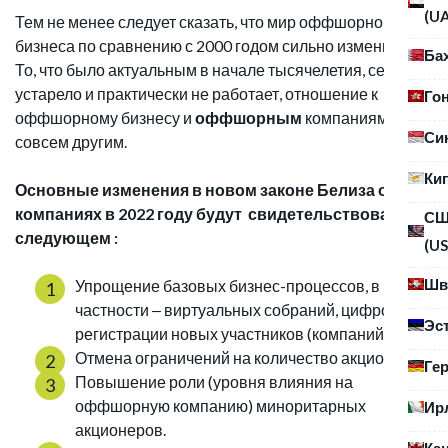
(U
Тем не менее следует сказать, что мир оффшорного
бизнеса по сравнению с 2000 годом сильно изменился.
Ба
То, что было актуальным в начале тысячелетия, сейчас
устарело и практически не работает, отношение к
Го
оффшорному бизнесу и
оффшорным
компаниям стало
Си
совсем другим.
Ки
Основные изменения в новом законе Белиза о
компаниях в 2022 году будут свидетельствовать о
С
следующем :
(US
Шв
Упрощение базовых бизнес-процессов, в
частности ‒ виртуальных собраний, цифровой
Эс
регистрации новых участников (компаний)
Отмена ограничений на количество акционеров.
Ге
Повышение роли (уровня влияния на
оффшорную компанию) миноритарных
Ир
акционеров.
Ка