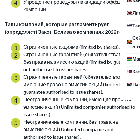
Упрощение процедуры ликвидации оффшорной
компании.
Яп
Типы компаний, которые регламентирует
Та
(определяет) Закон Белиза о компаниях 2022 года:
Се
о-в
Ограниченные акциями (limited by shares).
Ограниченные гарантией (обязательствами),
Ма
без права на эмиссию акций (limited by guarantee
not authorised to issue shares).
Ка
Ограниченные гарантией (обязательствами), но
имеющие право на эмиссии акций (limited by
Па
guarantee authorised to issue shares).
Неограниченные компании, имеющие право на
эмиссию акций (Unlimited companies authorised to
issue shares).
Неограниченные компании, без права на
эмиссию акций (Unlimited companies not
authorised to issue shares).