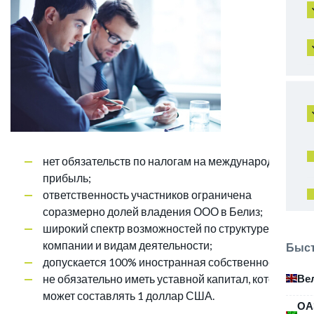
нет обязательств по налогам на международную
прибыль;
ответственность участников ограничена
соразмерно долей владения ООО в Белиз;
широкий спектр возможностей по структуре
компании и видам деятельности;
Быст
допускается 100% иностранная собственность;
Ве
не обязательно иметь уставной капитал, который
может составлять 1 доллар США.
ОА