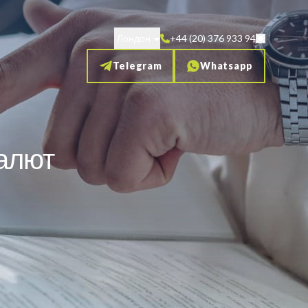
Лондон
+44 (20) 376 933 94
Telegram
Whatsapp
алют