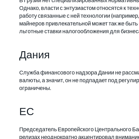
В Грузии нет специализированных нормативны
Однако, власти с энтузиастом относятся к тех
работу связанные с ней технологии (например,
майнеров привлекательной может так же быть
льготные ставки налогообложения для бизнес
Дания
Служба финансового надзора Дании не рассма
валюты, а значит, он не подпадает под регул
ограничены.
ЕС
Председатель Европейского Центрального Бан
релизах неоднократно акцентировал внимание