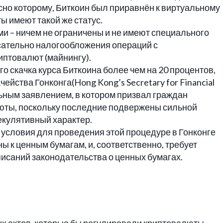
но которому, Биткоин был приравнён к виртуальному
ы имеют такой же статус.
ми – ничем не ограничены и не имеют специального
сательно налогообложения операций с
иптовалют (майнингу).
го скачка курса Биткоина более чем на 20 процентов,
ейства Гонконга(Hong Kong’s Secretary for Financial
льным заявлением, в котором призвал граждан
люты, поскольку последние подвержены сильной
екулятивный характер.
о условия для проведения этой процедуре в Гонконге
ы к ценным бумагам, и, соответственно, требует
исаний законодательства о ценных бумагах.