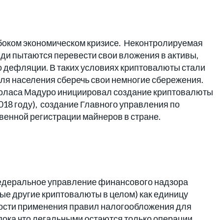
убоком экономическом кризисе. Неконтролируемая
юди пытаются перевести свои вложения в активы,
 дефляции. В таких условиях криптовалюты стали
ля населения сберечь свои немногие сбережения.
иколаса Мадуро инициировал создание криптовалюты
2018 году), создание Главного управления по
венной регистрации майнеров в стране.
Федеральное управление финансового надзора
рые другие криптовалюты в целом) как единицу
жности применения правил налогообложения для
, пока что легальными остаются только операции