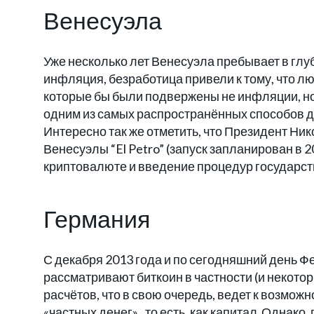
Венесуэла
Уже несколько лет Венесуэла пребывает в гл
инфляция, безработица привели к тому, что л
которые бы были подвержены не инфляции, но
одним из самых распространённых способов д
Интересно так же отметить, что Президент Н
Венесуэлы “El Petro” (запуск запланирован в 
криптовалюте и введение процедур государст
Германия
С декабря 2013 года и по сегодняшний день 
рассматривают биткоин в частности (и некото
расчётов, что в свою очередь, ведет к возмо
«частных денег» , то есть, как капитал Однако