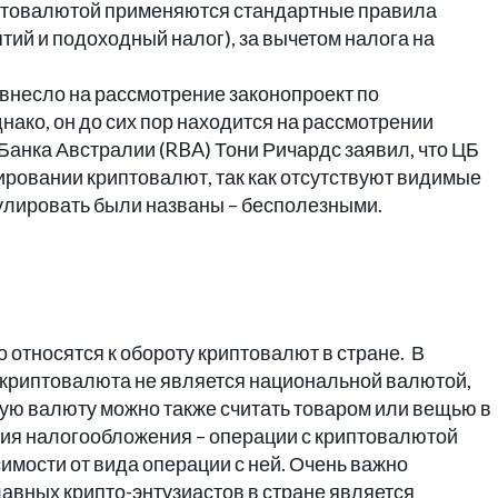
иптовалютой применяются стандартные правила
ий и подоходный налог), за вычетом налога на
 внесло на рассмотрение законопроект по
нако, он до сих пор находится на рассмотрении
 Банка Австралии (RBA) Тони Ричардс заявил, что ЦБ
ировании криптовалют, так как отсутствуют видимые
гулировать были названы – бесполезными.
 относятся к обороту криптовалют в стране. В
 криптовалюта не является национальной валютой,
вую валюту можно также считать товаром или вещью в
ния налогообложения – операции с криптовалютой
мости от вида операции с ней. Очень важно
главных крипто-энтузиастов в стране является