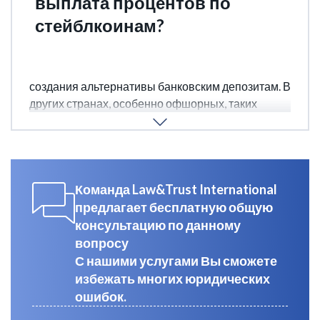
выплата процентов по
стейблкоинам?
В ЕС выплата процентов по токенам
электронных денег запрещена, чтобы избежать
создания альтернативы банковским депозитам. В
других странах, особенно офшорных, таких
ограничений нет, но это может ограничить
распространение токенов в других регионах.
Команда Law&Trust International
предлагает бесплатную общую
консультацию по данному
вопросу
С нашими услугами Вы сможете
избежать многих юридических
ошибок.