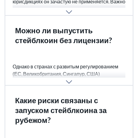
юрисдикциях он зачастую не применяется. Важно
заранее понимать регулятивную нагрузку,
налагаемую выбранной юрисдикцией.
Можно ли выпустить
стейблкоин без лицензии?
В некоторых юрисдикциях, особенно офшорных,
создание стейблкоина возможно без лицензии.
Однако в странах с развитым регулированием
(ЕС, Великобритания, Сингапур, США)
лицензирование становится обязательным
требованием.
Какие риски связаны с
запуском стейблкоина за
рубежом?
Основной риск — последующая невозможность