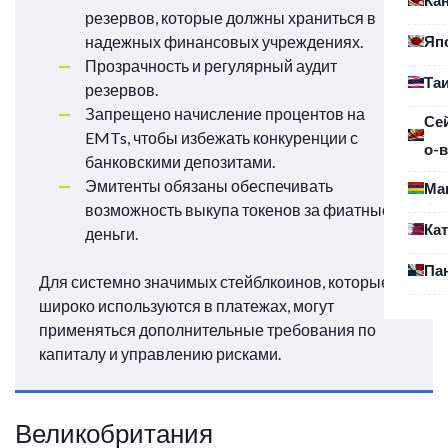
резервов, которые должны храниться в
Яп
надежных финансовых учреждениях.
Прозрачность и регулярный аудит
Та
резервов.
Запрещено начисление процентов на
Се
EMTs, чтобы избежать конкуренции с
о-в
банковскими депозитами.
Эмитенты обязаны обеспечивать
Ма
возможность выкупа токенов за фиатные
Ка
деньги.
Па
Для системно значимых стейблкоинов, которые
широко используются в платежах, могут
применяться дополнительные требования по
капиталу и управлению рисками.
Великобритания