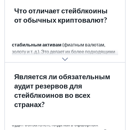
Что отличает стейблкоины
от обычных криптовалют?
В отличие от традиционных криптовалют,
стоимость стейблкоинов привязана к
стабильным активам
(фиатным валютам,
золоту и т. д.). Это делает их более подходящими
для платежей, хранения и интеграции в
финансовые сервисы.
Является ли обязательным
аудит резервов для
стейблкоинов во всех
странах?
Нет, требования различаются: в ЕС и Сингапуре
аудит обязателен, тогда как в офшорных