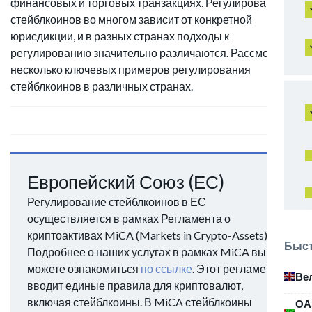
финансовых и торговых транзакциях. Регулирование
стейблкоинов во многом зависит от конкретной
юрисдикции, и в разных странах подходы к
регулированию значительно различаются. Рассмотрим
несколько ключевых примеров регулирования
стейблкоинов в различных странах.
Европейский Союз (ЕС)
Регулирование стейблкоинов в ЕС
осуществляется в рамках Регламента о
криптоактивах MiCA (Markets in Crypto-Assets).
Быст
Подробнее о наших услугах в рамках MiCA вы
можете ознакомиться
по ссылке
. Этот регламент
Ве
вводит единые правила для криптовалют,
включая стейблкоины. В MiCA стейблкоины
ОА