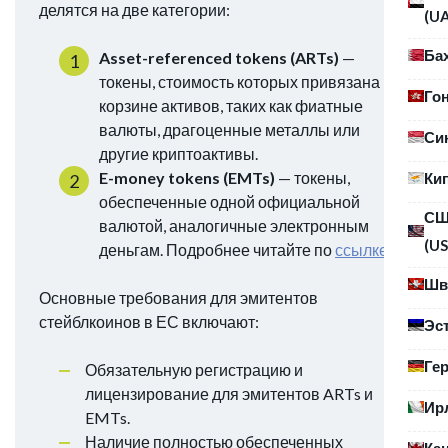
делятся на две категории:
(U
Ба
Asset-referenced tokens (ARTs)
—
токены, стоимость которых привязана к
Го
корзине активов, таких как фиатные
валюты, драгоценные металлы или
Си
другие криптоактивы.
E-money tokens (EMTs)
— токены,
Ки
обеспеченные одной официальной
С
валютой, аналогичные электронным
(US
деньгам. Подробнее читайте по
ссылке
.
Шв
Основные требования для эмитентов
стейблкоинов в ЕС включают:
Эс
Ге
Обязательную регистрацию и
лицензирование для эмитентов ARTs и
Ир
EMTs.
Наличие полностью обеспеченных
Ка