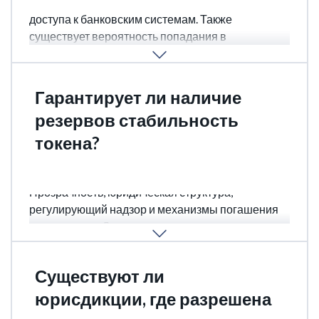
доступа к регулируемым рынкам или блокировка
доступа к банковским системам. Также
существует вероятность попадания в
санкционные списки или ограничения
обращения токена на крупных биржах.
Гарантирует ли наличие
резервов стабильность
токена?
Нет, резервы — лишь один из факторов.
Прозрачность, юридическая структура,
регулирующий надзор и механизмы погашения
также важны. Даже токен с резервами может
потерять доверие рынка при слабом управлении.
Существуют ли
юрисдикции, где разрешена