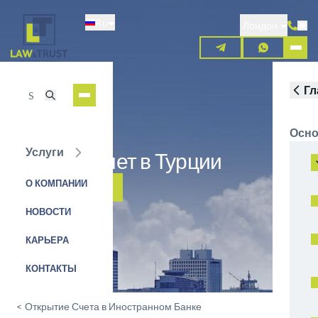
Перейти
Ru
к
Лондон
основному
содержанию
Гл
Осно
Услуги
Открыть счет в Турции
О КОМПАНИИ
ЗАЯВКА НА УСЛУГУ
НОВОСТИ
КАРЬЕРА
КОНТАКТЫ
<
Открытие Счета в Иностранном Банке