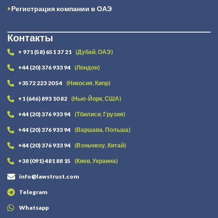
Регистрация компании в ОАЭ
Контакты
+ 971 (58) 651 37 21
(Дубай, ОАЭ)
+44 (20) 376 933 94
(Лондон)
+3572 223 20 54
(Никосия, Кипр)
+1 (646) 893 10 82
(Нью-Йорк, США)
+44 (20) 376 933 94
(Тбилиси, Грузия)
+44 (20) 376 933 94
(Варшава, Польша)
+44 (20) 376 933 94
(Вэньчжоу, Китай)
+38 (091) 481 88 15
(Киев, Украина)
info@lawstrust.com
Telegram
Whatsapp