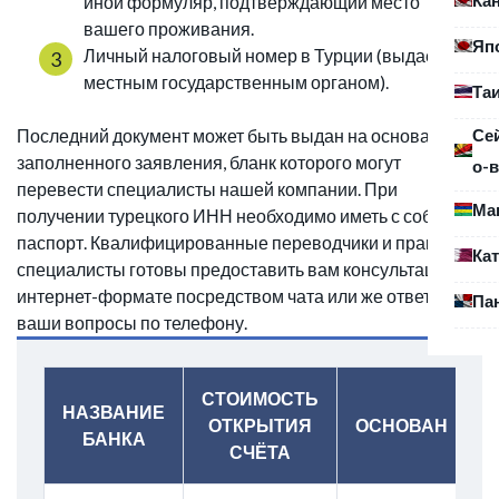
иной формуляр, подтверждающий место
вашего проживания.
Яп
Личный налоговый номер в Турции (выдается
местным государственным органом).
Та
Се
Последний документ может быть выдан на основании
заполненного заявления, бланк которого могут
о-в
перевести специалисты нашей компании. При
Ма
получении турецкого ИНН необходимо иметь с собой
паспорт. Квалифицированные переводчики и правовые
Ка
специалисты готовы предоставить вам консультацию в
интернет-формате посредством чата или же ответить на
Па
ваши вопросы по телефону.
СТОИМОСТЬ
НАЗВАНИЕ
ОТКРЫТИЯ
ОСНОВАН
БАНКА
СЧЁТА