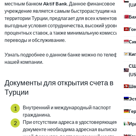
местным банком
Aktif Bank
. Данное финансовое
(U
учреждение является самым быстрорастущим на
Ба
территории Турции, предлагает для всех клиентов
выгодные условия сотрудничества, высокий уровень
Го
процентных ставок, а также минимальную комиссию за
переводы и обслуживание.
Си
Ки
Узнать подробнее о данном банке можно по телефонам
нашей компании.
С
(US
Документы для открытия счета в
Шв
Турции
Эс
Внутренний и международный паспорт
Ге
гражданина.
При отсутствии адреса в удостоверяющем
Ир
документе необходима адресная выписка или
Ка