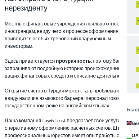
нерезиденту
Местные финансовые учреждения лояльно относятся к
иностранцам, ввиду чего в процессе оформления не
приводится особых требований к зарубежным
инвесторам.
Здесь приветствуется
прозрачность
, поэтому банки
запрашивают подробную историю происхождения
ваших финансовых средств и описание деятельности.
Открытие счетов в Турции может стать проблематичным
ввиду наличия языкового барьера: персонал говорит на
государственном, реже на английском языках.
Быст
Наша компания Law&Trust предлагает свои услуги по
Ве
оперативному оформлению расчетных счетов. Штат
профессиональных юристов имеет опыт работы с
ОА